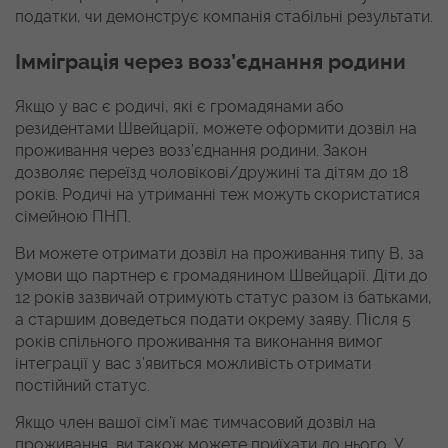
податки, чи демонструє компанія стабільні результати.
Імміграція через возз’єднання родини
Якщо у вас є родичі, які є громадянами або
резидентами Швейцарії, можете оформити дозвіл на
проживання через возз’єднання родини. Закон
дозволяє переїзд чоловікові/дружині та дітям до 18
років. Родичі на утриманні теж можуть скористатися
сімейною ПНП.
Ви можете отримати дозвіл на проживання типу B, за
умови що партнер є громадянином Швейцарії. Діти до
12 років зазвичай отримують статус разом із батьками,
а старшим доведеться подати окрему заяву. Після 5
років спільного проживання та виконання вимог
інтеграції у вас з’явиться можливість отримати
постійний статус.
Якщо член вашої сім’ї має тимчасовий дозвіл на
проживання, ви також можете приїхати до нього. У