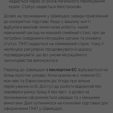
надається через 10 років легального перебування
країні. Статус надається безстроково.
Дозвіл на проживання у Швейцарії завжди прив’язаний
до конкретної підстави. Якщо у вашому житті
відбулися важливі зміни (нова робота, інший
навчальний заклад чи інакший сімейний стан), про це
потрібно повідомити міграційні органи та оновити
статус. ПНП надається на обмежений строк, тому її
необхідно регулярно продовжувати й щоразу
підтверджувати, що всі умови міграційного
законодавства виконуються.
Переїзд до Швейцарії
з паспортом ЄС
відбувається на
більш простих умовах. Хоча країна не є членом ЄС,
між нею та Євросоюзом діє Угода про вільне
пересування осіб. Доступ до роботи відкритий без
перевірки ринку праці й без квот, а дозвіл на
проживання оформлюється швидше та з меншими
вимогами. Далі зупинимося на ключових підставах для
оформлення ПНП у Швейцарії.