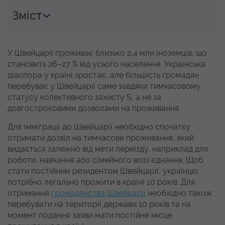
Зміст
У Швейцарії проживає близько 2,4 млн іноземців, що
становить 26–27 % від усього населення. Українська
діаспора у країні зростає, але більшість громадян
перебуває у Швейцарії саме завдяки тимчасовому
статусу колективного захисту S, а не за
довгостроковими дозволами на проживання.
Для імміграції до Швейцарії необхідно спочатку
отримати дозвіл на тимчасове проживання, який
видається залежно від мети переїзду, наприклад для
роботи, навчання або сімейного возз’єднання. Щоб
стати постійним резидентом Швейцарії, українцю
потрібно легально прожити в країні 10 років. Для
отримання
громадянства Швейцарії
необхідно також
перебувати на території держави 10 років та на
момент подання заяви мати постійне місце