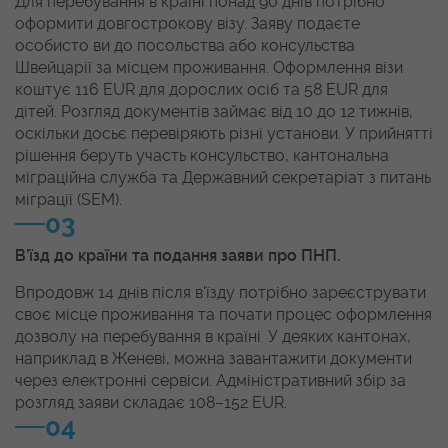
Для перебування в країні понад 90 днів потрібно
оформити довгострокову візу. Заяву подаєте
особисто ви до посольства або консульства
Швейцарії за місцем проживання. Оформлення візи
коштує 116 EUR для дорослих осіб та 58 EUR для
дітей. Розгляд документів займає від 10 до 12 тижнів,
оскільки досьє перевіряють різні установи. У прийнятті
рішення беруть участь консульство, кантональна
міграційна служба та Державний секретаріат з питань
міграції (SEM).
03
В’їзд до країни та подання заяви про ПНП.
Впродовж 14 днів після в'їзду потрібно зареєструвати
своє місце проживання та почати процес оформлення
дозволу на перебування в країні. У деяких кантонах,
наприклад в Женеві, можна завантажити документи
через електронні сервіси. Адміністративний збір за
розгляд заяви складає 108–152 EUR.
04