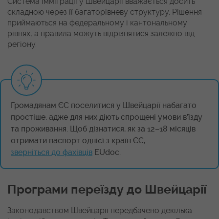
Система імміграції у Швейцарії вважається досить
складною через її багаторівневу структуру. Рішення
приймаються на федеральному і кантональному
рівнях, а правила можуть відрізнятися залежно від
регіону.
Громадянам ЄС поселитися у Швейцарії набагато
простіше, адже для них діють спрощені умови в’їзду
та проживання. Щоб дізнатися, як за 12–18 місяців
отримати паспорт однієї з країн ЄС,
зверніться до фахівців
EUdoc.
Програми переїзду до Швейцарії
Законодавством Швейцарії передбачено декілька