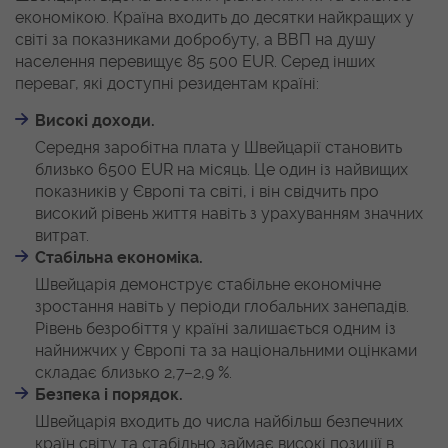
економікою. Країна входить до десятки найкращих у
світі за показниками добробуту, а ВВП на душу
населення перевищує 85 500 EUR. Серед інших
переваг, які доступні резидентам країні:
Високі доходи.
Середня заробітна плата у Швейцарії становить
близько 6500 EUR на місяць. Це один із найвищих
показників у Європі та світі, і він свідчить про
високий рівень життя навіть з урахуванням значних
витрат.
Стабільна економіка.
Швейцарія демонструє стабільне економічне
зростання навіть у періоди глобальних занепадів.
Рівень безробіття у країні залишається одним із
найнижчих у Європі та за національними оцінками
складає близько 2,7–2,9 %.
Безпека і порядок.
Швейцарія входить до числа найбільш безпечних
країн світу та стабільно займає високі позиції в