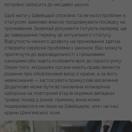
потрібно записати до місцевої школи.
Щоб жити у Швейцарії спокійно та не мати проблем зі
статусом, важливо вчасно продовжувати посвідку на
проживання. Зазвичай документи готують наперед, ще
до завершення терміну дії актуального статусу.
Відсутність чинного дозволу на проживання здатна
створити серйозні проблеми з законом. Вас можуть
притягнути до відповідальності з грошовими
санкціями або навіть позбавити волі до одного року.
Окрім того, міграційні органи мають право винести
рішення про обов’язковий виїзд із країни, а за його
невиконання — застосувати примусове виселення.
Додатково може бути встановлена кількарічна
заборона на повторний в’їзд (в окремих випадках
триває понад 5 років), причому вона може
поширюватися не лише на Швейцарію, але і на інші
країни Шенгенської зони.