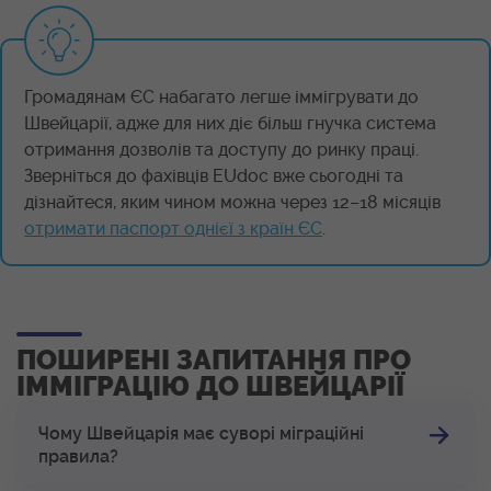
Громадянам ЄС набагато легше іммігрувати до
Швейцарії, адже для них діє більш гнучка система
отримання дозволів та доступу до ринку праці.
Зверніться до фахівців EUdoc вже сьогодні та
дізнайтеся, яким чином можна через 12–18 місяців
отримати паспорт однієї з країн ЄС
.
ПОШИРЕНІ ЗАПИТАННЯ ПРО
ІММІГРАЦІЮ ДО ШВЕЙЦАРІЇ
Чому Швейцарія має суворі міграційні
правила?
Швейцарія свідомо будує контрольовану