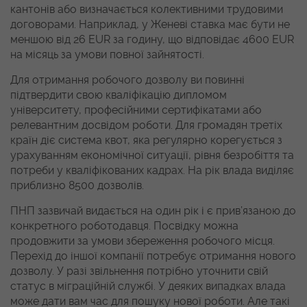
кантонів або визначається колективними трудовими
договорами. Наприклад, у Женеві ставка має бути не
меншою від 26 EUR за годину, що відповідає 4600 EUR
на місяць за умови повної зайнятості.
Для отримання робочого дозволу ви повинні
підтвердити свою кваліфікацію дипломом
університету, професійними сертифікатами або
релевантним досвідом роботи. Для громадян третіх
країн діє система квот, яка регулярно корегується з
урахуванням економічної ситуації, рівня безробіття та
потреби у кваліфікованих кадрах. На рік влада виділяє
приблизно 8500 дозволів.
ПНП зазвичай видається на один рік і є прив’язаною до
конкретного роботодавця. Посвідку можна
продовжити за умови збереження робочого місця.
Перехід до іншої компанії потребує отримання нового
дозволу. У разі звільнення потрібно уточнити свій
статус в міграційній службі. У деяких випадках влада
може дати вам час для пошуку нової роботи. Але такі