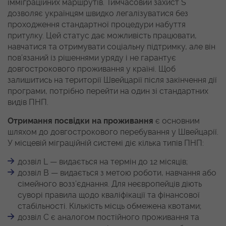
імміграційних маршрутів. Тимчасовий захист S
дозволяє українцям швидко легалізуватися без
проходження стандартної процедури набуття
притулку. Цей статус дає можливість працювати,
навчатися та отримувати соціальну підтримку, але він
пов’язаний із рішеннями уряду і не гарантує
довгострокового проживання у країні. Щоб
залишитись на території Швейцарії після закінчення дії
програми, потрібно перейти на один зі стандартних
видів ПНП.
Отримання посвідки на проживання
є основним
шляхом до довгострокового перебування у Швейцарії.
У місцевій міграційній системі діє кілька типів ПНП:
дозвіл L — видається на термін до 12 місяців;
дозвіл B — видається з метою роботи, навчання або
сімейного возз’єднання. Для неєвропейців діють
суворі правила щодо кваліфікації та фінансової
стабільності. Кількість місць обмежена квотами;
дозвіл C є аналогом постійного проживання та