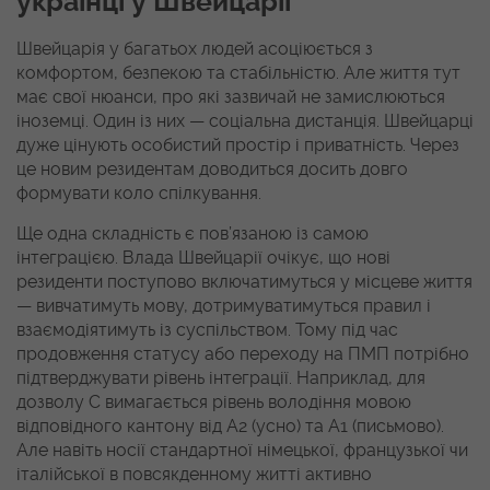
українці у Швейцарії
Швейцарія у багатьох людей асоціюється з
комфортом, безпекою та стабільністю. Але життя тут
має свої нюанси, про які зазвичай не замислюються
іноземці. Один із них — соціальна дистанція. Швейцарці
дуже цінують особистий простір і приватність. Через
це новим резидентам доводиться досить довго
формувати коло спілкування.
Ще одна складність є пов’язаною із самою
інтеграцією. Влада Швейцарії очікує, що нові
резиденти поступово включатимуться у місцеве життя
— вивчатимуть мову, дотримуватимуться правил і
взаємодіятимуть із суспільством. Тому під час
продовження статусу або переходу на ПМП потрібно
підтверджувати рівень інтеграції. Наприклад, для
дозволу C вимагається рівень володіння мовою
відповідного кантону від A2 (усно) та A1 (письмово).
Але навіть носії стандартної німецької, французької чи
італійської в повсякденному житті активно