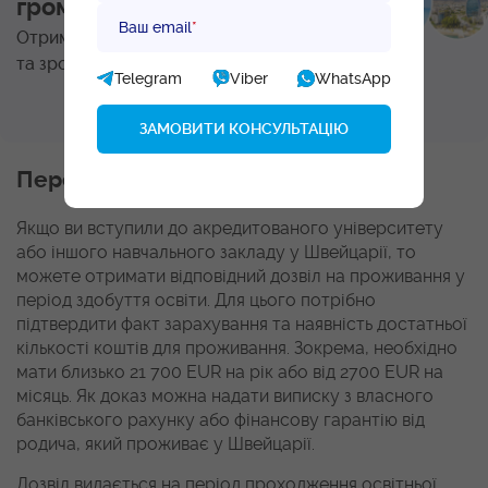
громадянство?
Ваш email
*
Отримайте консультацію юриста
та зробіть перший крок до паспорта ЄС!
Telegram
Viber
WhatsApp
ЗАМОВИТИ КОНСУЛЬТАЦІЮ
Переїзд на навчання
Якщо ви вступили до акредитованого університету
або іншого навчального закладу у Швейцарії, то
можете отримати відповідний дозвіл на проживання у
період здобуття освіти. Для цього потрібно
підтвердити факт зарахування та наявність достатньої
кількості коштів для проживання. Зокрема, необхідно
мати близько 21 700 EUR на рік або від 2700 EUR на
місяць. Як доказ можна надати виписку з власного
банківського рахунку або фінансову гарантію від
родича, який проживає у Швейцарії.
Дозвіл видається на період проходження освітньої