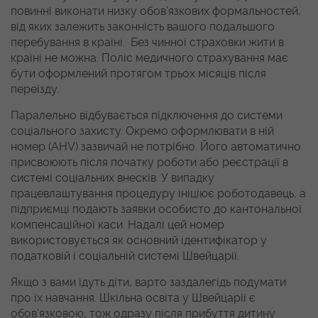
повинні виконати низку обов’язкових формальностей,
від яких залежить законність вашого подальшого
перебування в країні. Без чинної страховки жити в
країні не можна. Поліс медичного страхування має
бути оформлений протягом трьох місяців після
переїзду.
Паралельно відбувається підключення до системи
соціального захисту. Окремо оформлювати в ній
номер (AHV) зазвичай не потрібно. Його автоматично
присвоюють після початку роботи або реєстрації в
системі соціальних внесків. У випадку
працевлаштування процедуру ініціює роботодавець, а
підприємці подають заявки особисто до кантональної
компенсаційної каси. Надалі цей номер
використовується як основний ідентифікатор у
податковій і соціальній системі Швейцарії.
Якщо з вами їдуть діти, варто заздалегідь подумати
про їх навчання. Шкільна освіта у Швейцарії є
обов’язковою, тож одразу після прибуття дитину