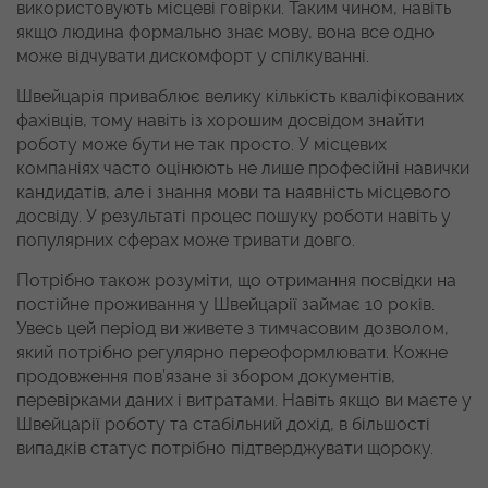
використовують місцеві говірки. Таким чином, навіть
якщо людина формально знає мову, вона все одно
може відчувати дискомфорт у спілкуванні.
Швейцарія приваблює велику кількість кваліфікованих
фахівців, тому навіть із хорошим досвідом знайти
роботу може бути не так просто. У місцевих
компаніях часто оцінюють не лише професійні навички
кандидатів, але і знання мови та наявність місцевого
досвіду. У результаті процес пошуку роботи навіть у
популярних сферах може тривати довго.
Потрібно також розуміти, що отримання посвідки на
постійне проживання у Швейцарії займає 10 років.
Увесь цей період ви живете з тимчасовим дозволом,
який потрібно регулярно переоформлювати. Кожне
продовження пов’язане зі збором документів,
перевірками даних і витратами. Навіть якщо ви маєте у
Швейцарії роботу та стабільний дохід, в більшості
випадків статус потрібно підтверджувати щороку.