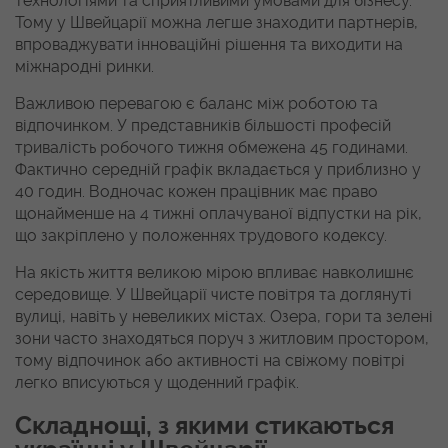
технологіями та сприятливими умовами для бізнесу.
Тому у Швейцарії можна легше знаходити партнерів,
впроваджувати інноваційні рішення та виходити на
міжнародні ринки.
Важливою перевагою є баланс між роботою та
відпочинком. У представників більшості професій
тривалість робочого тижня обмежена 45 годинами.
Фактично середній графік вкладається у приблизно у
40 годин. Водночас кожен працівник має право
щонайменше на 4 тижні оплачуваної відпустки на рік,
що закріплено у положеннях трудового кодексу.
На якість життя великою мірою впливає навколишнє
середовище. У Швейцарії чисте повітря та доглянуті
вулиці, навіть у невеликих містах. Озера, гори та зелені
зони часто знаходяться поруч з житловим простором,
тому відпочинок або активності на свіжому повітрі
легко вписуються у щоденний графік.
Складнощі, з якими стикаються