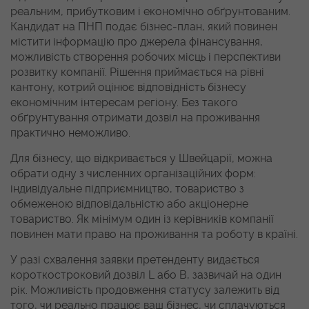
реальним, прибутковим і економічно обґрунтованим.
Кандидат на ПНП подає бізнес-план, який повинен
містити інформацію про джерела фінансування,
можливість створення робочих місць і перспективи
розвитку компанії. Рішення приймається на рівні
кантону, котрий оцінює відповідність бізнесу
економічним інтересам регіону. Без такого
обґрунтування отримати дозвіл на проживання
практично неможливо.
Для бізнесу, що відкривається у Швейцарії, можна
обрати одну з численних організаційних форм:
індивідуальне підприємництво, товариство з
обмеженою відповідальністю або акціонерне
товариство. Як мінімум один із керівників компанії
повинен мати право на проживання та роботу в країні.
У разі схвалення заявки претенденту видається
короткостроковий дозвіл L або B, зазвичай на один
рік. Можливість продовження статусу залежить від
того, чи реально працює ваш бізнес, чи сплачуються