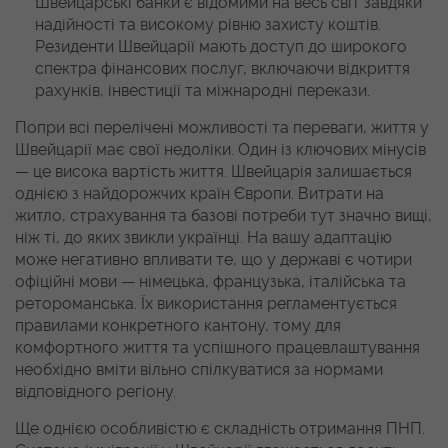
Швейцарські банки є відомими на весь світ завдяки
надійності та високому рівню захисту коштів.
Резиденти Швейцарії мають доступ до широкого
спектра фінансових послуг, включаючи відкриття
рахунків, інвестиції та міжнародні перекази.
Попри всі перелічені можливості та переваги, життя у
Швейцарії має свої недоліки. Один із ключових мінусів
— це висока вартість життя. Швейцарія залишається
однією з найдорожчих країн Європи. Витрати на
житло, страхування та базові потреби тут значно вищі,
ніж ті, до яких звикли українці. На вашу адаптацію
може негативно впливати те, що у державі є чотири
офіційні мови — німецька, французька, італійська та
ретороманська. Їх використання регламентується
правилами конкретного кантону, тому для
комфортного життя та успішного працевлаштування
необхідно вміти вільно спілкуватися за нормами
відповідного регіону.
Ще однією особливістю є складність отримання ПНП.