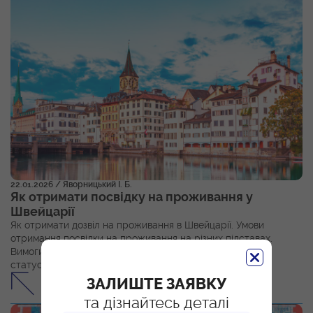
22.01.2026
/ Яворницький І. Б.
Як отримати посвідку на проживання у
Швейцарії
Як отримати дозвіл на проживання в Швейцарії. Умови
отримання посвідки на проживання на різних підставах.
Вимоги щодо доходу, жила, на підтвердження права на
статус резидента.
ЗАЛИШТЕ ЗАЯВКУ
та дізнайтесь деталі