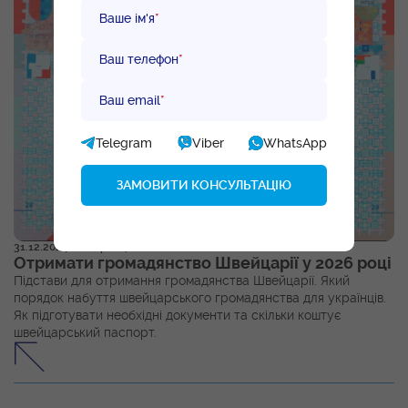
Ваше ім'я
*
Ваш телефон
*
Ваш email
*
Telegram
Viber
WhatsApp
31.12.2024
/ Яворницький І. Б.
Отримати громадянство Швейцарії у 2026 році
Підстави для отримання громадянства Швейцарії. Який
порядок набуття швейцарського громадянства для українців.
Як підготувати необхідні документи та скільки коштує
швейцарський паспорт.