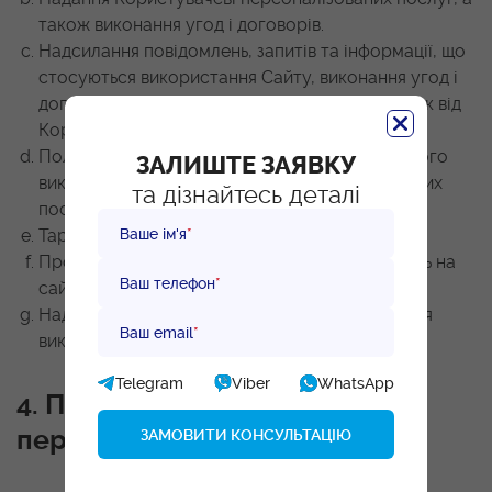
також виконання угод і договорів.
Надсилання повідомлень, запитів та інформації, що
стосуються використання Сайту, виконання угод і
договорів, а також оброблення запитів і заявок від
Користувача.
Поліпшення якості роботи Сайту, зручності його
ЗАЛИШТЕ ЗАЯВКУ
використання для Користувача, розробка нових
та дізнайтесь деталі
послуг та сервісів.
Ваше ім'я
*
Таргетування рекламних матеріалів.
Проведення статистичних та інших досліджень на
Ваш телефон
*
сайті.
Надання Користувачеві послуг, що стосуються
Ваш email
*
використання Сайту.
Telegram
Viber
WhatsApp
4. Правові підстави обробки
персональних даних