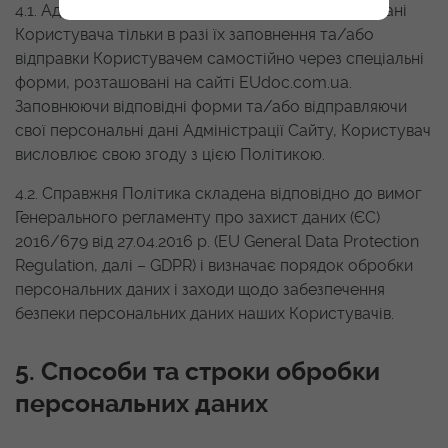
4.1. Адміністрація Сайту обробляє персональні дані
Користувача тільки в разі їх заповнення та/або
відправки Користувачем самостійно через спеціальні
форми, розташовані на сайті EUdoc.com.ua.
Заповнюючи відповідні форми та/або відправляючи
свої персональні дані Адміністрації Сайту, Користувач
висловлює свою згоду з цією Політикою.
4.2. Справжня Політика складена відповідно до вимог
Генерального регламенту про захист даних (ЄС)
2016/679 від 27.04.2016 р. (EU General Data Protection
Regulation, далі – GDPR) і визначає порядок обробки
персональних даних і заходи щодо забезпечення
безпеки персональних даних наших Користувачів.
5. Способи та строки обробки
персональних даних