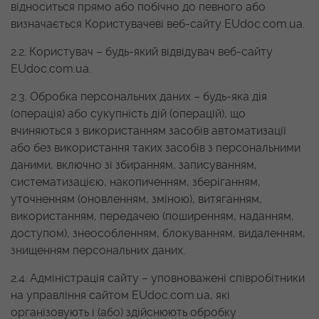
відноситься прямо або побічно до певного або
визначається Користувачеві веб-сайту EUdoc.com.ua.
2.2. Користувач – будь-який відвідувач веб-сайту
EUdoc.com.ua.
2.3. Обробка персональних даних – будь-яка дія
(операція) або сукупність дій (операцій), що
вчиняються з використанням засобів автоматизації
або без використання таких засобів з персональними
даними, включно зі збиранням, записуванням,
систематизацією, накопиченням, зберіганням,
уточненням (оновленням, зміною), витяганням,
використанням, передачею (поширенням, наданням,
доступом), знеособленням, блокуванням, видаленням,
знищенням персональних даних.
2.4. Адміністрація сайту – уповноважені співробітники
на управління сайтом EUdoc.com.ua, які
організовують і (або) здійснюють обробку