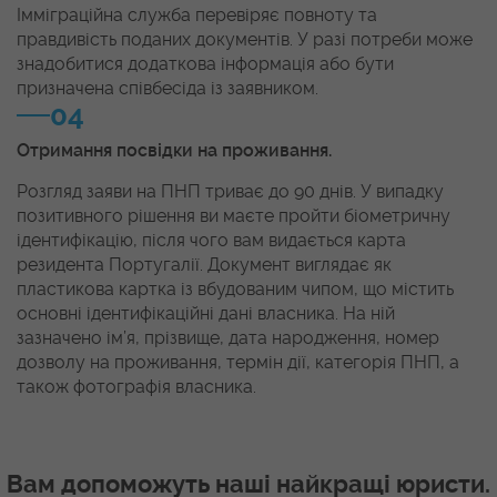
Імміграційна служба перевіряє повноту та
правдивість поданих документів. У разі потреби може
знадобитися додаткова інформація або бути
призначена співбесіда із заявником.
04
Отримання посвідки на проживання.
Розгляд заяви на ПНП триває до 90 днів. У випадку
позитивного рішення ви маєте пройти біометричну
ідентифікацію, після чого вам видається карта
резидента Португалії. Документ виглядає як
пластикова картка із вбудованим чипом, що містить
основні ідентифікаційні дані власника. На ній
зазначено ім’я, прізвище, дата народження, номер
дозволу на проживання, термін дії, категорія ПНП, а
також фотографія власника.
Вам допоможуть наші найкращі юристи.