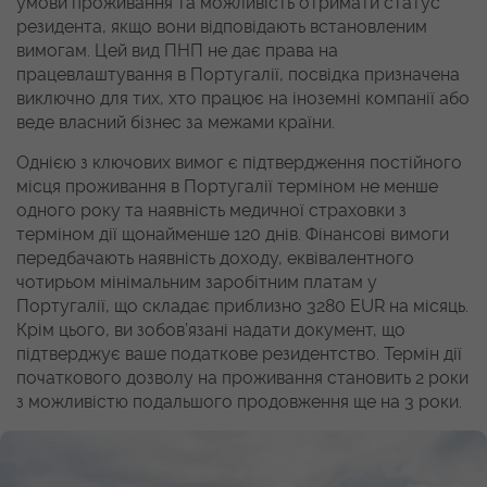
умови проживання та можливість отримати статус
резидента, якщо вони відповідають встановленим
вимогам. Цей вид ПНП не дає права на
працевлаштування в Португалії, посвідка призначена
виключно для тих, хто працює на іноземні компанії або
веде власний бізнес за межами країни.
Однією з ключових вимог є підтвердження постійного
місця проживання в Португалії терміном не менше
одного року та наявність медичної страховки з
терміном дії щонайменше 120 днів. Фінансові вимоги
передбачають наявність доходу, еквівалентного
чотирьом мінімальним заробітним платам у
Португалії, що складає приблизно 3280 EUR на місяць.
Крім цього, ви зобов’язані надати документ, що
підтверджує ваше податкове резидентство. Термін дії
початкового дозволу на проживання становить 2 роки
з можливістю подальшого продовження ще на 3 роки.