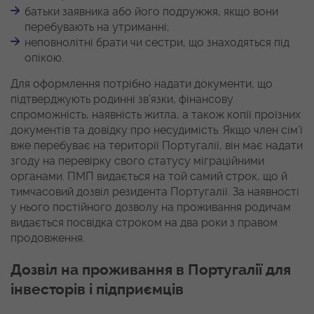
батьки заявника або його подружжя, якщо вони
перебувають на утриманні;
неповнолітні брати чи сестри, що знаходяться під
опікою.
Для оформлення потрібно надати документи, що
підтверджують родинні зв’язки, фінансову
спроможність, наявність житла, а також копії проїзних
документів та довідку про несудимість. Якщо член сім’ї
вже перебуває на території Португалії, він має надати
згоду на перевірку свого статусу міграційними
органами. ПМП видається на той самий строк, що й
тимчасовий дозвіл резидента Португалії. За наявності
у нього постійного дозволу на проживання родичам
видається посвідка строком на два роки з правом
продовження.
Дозвіл на проживання в Португалії для
інвесторів і підприємців