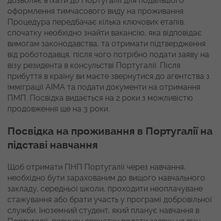
дозволяє в’їхати до Португалії для подальшого
оформлення тимчасового виду на проживання.
Процедура передбачає кілька ключових етапів:
спочатку необхідно знайти вакансію, яка відповідає
вимогам законодавства, та отримати підтвердження
від роботодавця, після чого потрібно подати заяву на
візу резидента в консульстві Португалії. Після
прибуття в країну ви маєте звернутися до агентства з
імміграції AIMA та подати документи на отримання
ПМП. Посвідка видається на 2 роки з можливістю
продовження ще на 3 роки.
Посвідка на проживання в Португалії на
підставі навчання
Щоб отримати ПНП Португалії через навчання,
необхідно бути зарахованим до вищого навчального
закладу, середньої школи, проходити неоплачуване
стажування або брати участь у програмі добровільної
служби. Іноземний студент, який планує навчання в