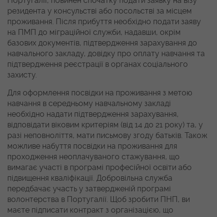
Португалії, повинен спочатку подати заявку на візу
резидента у консульстві або посольстві за місцем
проживання. Після прибуття необхідно подати заяву
на ПМП до міграційної служби, надавши, окрім
базових документів, підтвердження зарахування до
навчального закладу, довідку про оплату навчання та
підтвердження реєстрації в органах соціального
захисту.
Для оформлення посвідки на проживання з метою
навчання в середньому навчальному закладі
необхідно надати підтвердження зарахування,
відповідати віковим критеріям (від 14 до 21 року) та, у
разі неповноліття, мати письмову згоду батьків. Також
можливе набуття посвідки на проживання для
проходження неоплачуваного стажування, що
вимагає участі в програмі професійної освіти або
підвищення кваліфікації. Добровільна служба
передбачає участь у затвердженій програмі
волонтерства в Португалії. Щоб зробити ПНП, ви
маєте підписати контракт з організацією, що