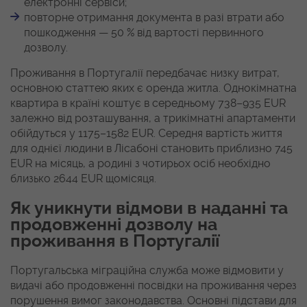
електронні сервіси;
повторне отримання документа в разі втрати або
пошкодження — 50 % від вартості первинного
дозволу.
Проживання в Португалії передбачає низку витрат,
основною статтею яких є оренда житла. Однокімнатна
квартира в країні коштує в середньому 738–935 EUR
залежно від розташування, а трикімнатні апартаменти
обійдуться у 1175–1582 EUR. Середня вартість життя
для однієї людини в Лісабоні становить приблизно 745
EUR на місяць, а родині з чотирьох осіб необхідно
близько 2644 EUR щомісяця.
Як уникнути відмови в наданні та
продовженні дозволу на
проживання в Португалії
Португальська міграційна служба може відмовити у
видачі або продовженні посвідки на проживання через
порушення вимог законодавства. Основні підстави для