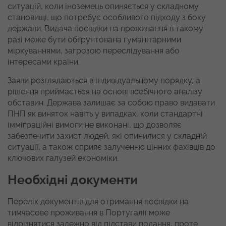
ситуацій, коли іноземець опиняється у складному
становищі, що потребує особливого підходу з боку
держави. Видача посвідки на проживання в такому
разі може бути обґрунтована гуманітарними
міркуваннями, загрозою переслідування або
інтересами країни.
Заяви розглядаються в індивідуальному порядку, а
рішення приймається на основі всебічного аналізу
обставин. Держава залишає за собою право видавати
ПНП як виняток навіть у випадках, коли стандартні
імміграційні вимоги не виконані, що дозволяє
забезпечити захист людей, які опинилися у складній
ситуації, а також сприяє залученню цінних фахівців до
ключових галузей економіки.
Необхідні документи
Перелік документів для отримання посвідки на
тимчасове проживання в Португалії може
відрізнятися залежно від підстави подання, проте