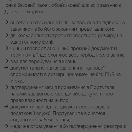
існує базовий пакет, обов’язковий для всіх заявників.
До нього входять:
анкета на отримання ПНП, заповнена та підписана
заявником або його законним представником;
дві кольорові фотографії паспортного розміру на
однотонному фоні;
чинний паспорт або інший проїзний документ із
терміном дії, що охоплює весь період проживання;
віза для перебування в країні;
документальне підтвердження фінансової
спроможності в розмірі щонайменше 820 EUR на
місяць;
підтвердження місця проживання в Португалії,
наприклад, договір оренди або документ про
право власності на житло;
документи, що підтверджують реєстрацію в
податковій службі Португалії та в системі
соціального забезпечення;
медичне страхування або підтвердження реєстрації