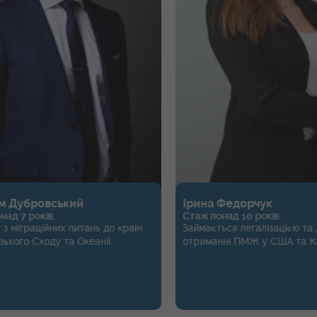
кий
Ірина Федорчук
Стаж понад 10 років.
 питань до країн
Займається легалізацією та допомогою в
та Океанії.
отриманні ПМЖ у США та Канаді.