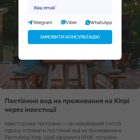
Ваш email
*
Telegram
Viber
WhatsApp
Постійний вид на проживання на Кіпрі
через інвестиції
Інвесторська програма — це найшвидший спосіб
одразу отримати постійний вид на проживання в
Республіці Кіпр. Щоб оформити ВНЖ, потрібно