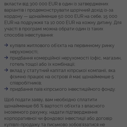
вкласти від 300 000 EUR в один із затверджених
варіантів і продемонструвати щорічний дохід із-за
кордону — щонайменше 50 000 EUR на себе, 15 000
EUR на подружжя та 10 000 EUR на кожну дитину. Для
участі в програмі можна обрати один із таких
способів інвестування:
купівля житлового об’єкта на первинному ринку
нерухомості;
придбання комерційної нерухомості (офіс, магазин,
готель тощо) або їх комбінації;
вклад у статутний капітал кіпрської компанії, яка
фізично працює на острові й має щонайменше 5
співробітників;
придбання паїв кіпрського інвестиційного фонду.
Щоб подати заяву, вам необхідно сплатити
щонайменше 66 % вартості об’єкта з власного
іноземного рахунку, надати підтвердження
корпоративної чи фондової інвестиції або договір
купівлі-продажу та письмово зобов’язатися не