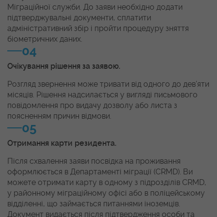
Міграційної служби. До заяви необхідно додати
підтверджувальні документи, сплатити
адміністративний збір і пройти процедуру зняття
біометричних даних.
04
Очікування рішення за заявою.
Розгляд звернення може тривати від одного до дев’яти
місяців. Рішення надсилається у вигляді письмового
повідомлення про видачу дозволу або листа з
поясненням причин відмови.
05
Отримання карти резидента.
Після схвалення заяви посвідка на проживання
оформлюється в Департаменті міграції (CRMD). Ви
можете отримати карту в одному з підрозділів CRMD,
у районному міграційному офісі або в поліцейському
відділенні, що займається питаннями іноземців.
Документ видається після підтвердження особи та