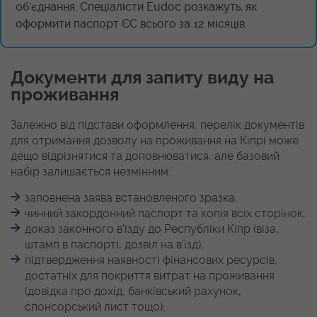
об'єднання. Спеціалісти Eudoc розкажуть, як
оформити паспорт ЄС всього за 12 місяців.
Документи для запиту виду на
проживання
Залежно від підстави оформлення, перелік документів
для отримання дозволу на проживання на Кіпрі може
дещо відрізнятися та доповнюватися, але базовий
набір залишається незмінним:
заповнена заява встановленого зразка;
чинний закордонний паспорт та копія всіх сторінок;
доказ законного в’їзду до Республіки Кіпр (віза,
штамп в паспорті, дозвіл на в’їзд);
підтвердження наявності фінансових ресурсів,
достатніх для покриття витрат на проживання
(довідка про дохід, банківський рахунок,
спонсорський лист тощо);