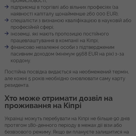
промисловості;
підприємці в торгівлі або вільних професіях (за
наявності капіталу щонайменше 260 000 EUR);
спеціалісти з визнаною кваліфікацією в науковій або
професійній сфері;
іноземці, які мають пропозицію постійного
працевлаштування в компанії на Кіпрі;
фінансово незалежні особи з підтвердженим
пасивним доходом (мінімум 9568 EUR на рік) з-за
кордону.
Постійна посвідка видається на необмежений термін,
але кожні 5 років необхідно оновлювати саму карту
резидента.
Хто може отримати дозвіл на
проживання на Кіпрі
Українці можуть перебувати на Кіпрі не більше 90 днів
протягом 180-денного періоду в межах дії візи або
безвізового режиму. Якщо ви плануєте залишитися на