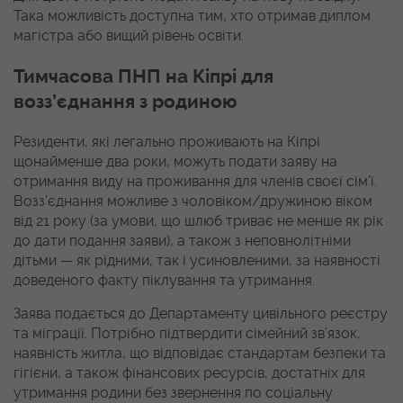
Така можливість доступна тим, хто отримав диплом
магістра або вищий рівень освіти.
Тимчасова ПНП на Кіпрі для
возз’єднання з родиною
Резиденти, які легально проживають на Кіпрі
щонайменше два роки, можуть подати заяву на
отримання виду на проживання для членів своєї сім’ї.
Возз’єднання можливе з чоловіком/дружиною віком
від 21 року (за умови, що шлюб триває не менше як рік
до дати подання заяви), а також з неповнолітніми
дітьми — як рідними, так і усиновленими, за наявності
доведеного факту піклування та утримання.
Заява подається до Департаменту цивільного реєстру
та міграції. Потрібно підтвердити сімейний зв’язок,
наявність житла, що відповідає стандартам безпеки та
гігієни, а також фінансових ресурсів, достатніх для
утримання родини без звернення по соціальну