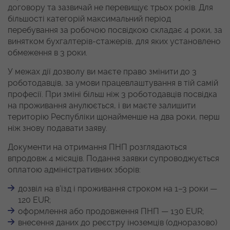
договору та зазвичай не перевищує трьох років. Для
більшості категорій максимальний період
перебування за робочою посвідкою складає 4 роки, за
винятком бухгалтерів-стажерів, для яких установлено
обмеження в 3 роки.
У межах дії дозволу ви маєте право змінити до 3
роботодавців, за умови працевлаштування в тій самій
професії. При зміні більш ніж 3 роботодавців посвідка
на проживання анулюється, і ви маєте залишити
територію Республіки щонайменше на два роки, перш
ніж знову подавати заяву.
Документи на отримання ПНП розглядаються
впродовж 4 місяців. Подання заявки супроводжується
оплатою адміністративних зборів:
дозвіл на в’їзд і проживання строком на 1–3 роки —
120 EUR;
оформлення або продовження ПНП — 130 EUR;
внесення даних до реєстру іноземців (одноразово)