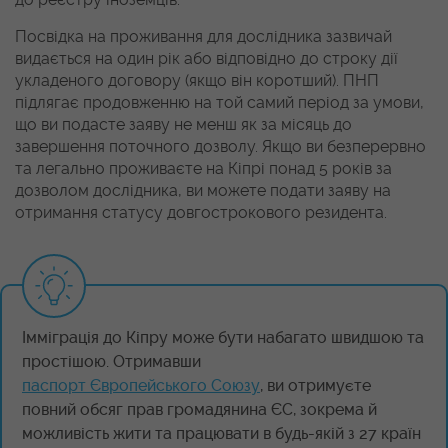
Посвідка на проживання для дослідника зазвичай
видається на один рік або відповідно до строку дії
укладеного договору (якщо він коротший). ПНП
підлягає продовженню на той самий період за умови,
що ви подасте заяву не менш як за місяць до
завершення поточного дозволу. Якщо ви безперервно
та легально проживаєте на Кіпрі понад 5 років за
дозволом дослідника, ви можете подати заяву на
отримання статусу довгострокового резидента.
Імміграція до Кіпру може бути набагато швидшою та
простішою. Отримавши
паспорт Європейського Союзу
, ви отримуєте
повний обсяг прав громадянина ЄС, зокрема й
можливість жити та працювати в будь-якій з 27 країн