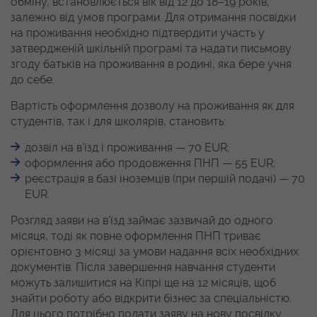
обміну, встановлюється вік від 12 до 18–19 років,
залежно від умов програми. Для отримання посвідки
на проживання необхідно підтвердити участь у
затвердженій шкільній програмі та надати письмову
згоду батьків на проживання в родині, яка бере учня
до себе.
Вартість оформлення дозволу на проживання як для
студентів, так і для школярів, становить:
дозвіл на в’їзд і проживання — 70 EUR;
оформлення або продовження ПНП — 55 EUR;
реєстрація в базі іноземців (при першій подачі) — 70
EUR.
Розгляд заяви на в’їзд займає зазвичай до одного
місяця, тоді як повне оформлення ПНП триває
орієнтовно 3 місяці за умови надання всіх необхідних
документів. Після завершення навчання студенти
можуть залишитися на Кіпрі ще на 12 місяців, щоб
знайти роботу або відкрити бізнес за спеціальністю.
Для цього потрібно подати заяву на нову посвідку.