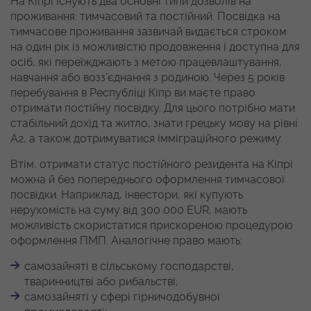
На Кіпрі існують два основні типи дозволів на
проживання: тимчасовий та постійний. Посвідка на
тимчасове проживання зазвичай видається строком
на один рік із можливістю продовження і доступна для
осіб, які переїжджають з метою працевлаштування,
навчання або возз’єднання з родиною. Через 5 років
перебування в Республіці Кіпр ви маєте право
отримати постійну посвідку. Для цього потрібно мати
стабільний дохід та житло, знати грецьку мову на рівні
A2, а також дотримуватися імміграційного режиму.
Втім, отримати статус постійного резидента на Кіпрі
можна й без попереднього оформлення тимчасової
посвідки. Наприклад, інвестори, які купують
нерухомість на суму від 300 000 EUR, мають
можливість скористатися прискореною процедурою
оформлення ПМП. Аналогічне право мають:
самозайняті в сільському господарстві,
тваринництві або рибальстві;
самозайняті у сфері гірничодобувної