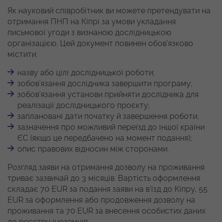
Як науковий співробітник ви можете претендувати на
отримання ПНП на Кіпрі за умови укладання
письмової угоди з визнаною дослідницькою
організацією. Цей документ повинен обов’язково
містити:
назву або цілі дослідницької роботи;
зобов’язання дослідника завершити програму;
зобов’язання установи прийняти дослідника для
реалізації дослідницького проєкту;
заплановані дати початку й завершення роботи;
зазначення про можливий переїзд до іншої країни
ЄС (якщо це передбачено на момент подання);
опис правових відносин між сторонами.
Розгляд заяви на отримання дозволу на проживання
триває зазвичай до 3 місяців. Вартість оформлення
складає 70 EUR за подання заяви на в’їзд до Кіпру, 55
EUR за оформлення або продовження дозволу на
проживання та 70 EUR за внесення особистих даних
до реєстру іноземців.