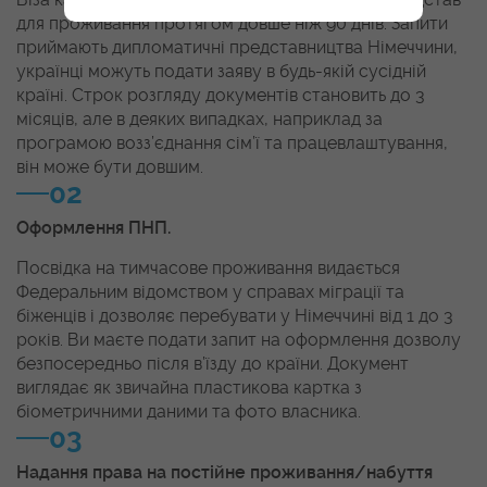
для проживання протягом довше ніж 90 днів. Запити
приймають дипломатичні представництва Німеччини,
українці можуть подати заяву в будь-якій сусідній
країні. Строк розгляду документів становить до 3
місяців, але в деяких випадках, наприклад за
програмою возз’єднання сім’ї та працевлаштування,
він може бути довшим.
02
Оформлення ПНП.
Посвідка на тимчасове проживання видається
Федеральним відомством у справах міграції та
біженців і дозволяє перебувати у Німеччині від 1 до 3
років. Ви маєте подати запит на оформлення дозволу
безпосередньо після в’їзду до країни. Документ
виглядає як звичайна пластикова картка з
біометричними даними та фото власника.
03
Надання права на постійне проживання/набуття