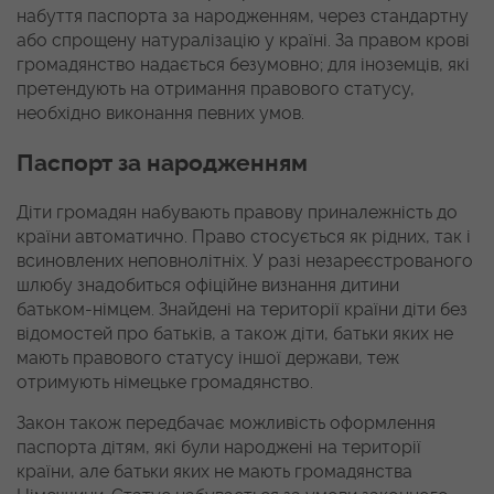
набуття паспорта за народженням, через стандартну
або спрощену натуралізацію у країні. За правом крові
громадянство надається безумовно; для іноземців, які
претендують на отримання правового статусу,
необхідно виконання певних умов.
Паспорт за народженням
Діти громадян набувають правову приналежність до
країни автоматично. Право стосується як рідних, так і
всиновлених неповнолітніх. У разі незареєстрованого
шлюбу знадобиться офіційне визнання дитини
батьком-німцем. Знайдені на території країни діти без
відомостей про батьків, а також діти, батьки яких не
мають правового статусу іншої держави, теж
отримують німецьке громадянство.
Закон також передбачає можливість оформлення
паспорта дітям, які були народжені на території
країни, але батьки яких не мають громадянства