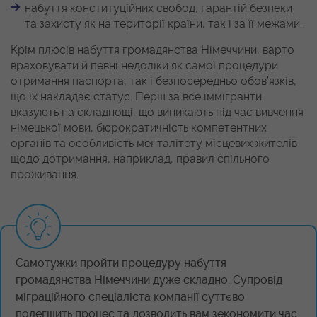
набуття конституційних свобод, гарантій безпеки
та захисту як на території країни, так і за її межами.
Крім плюсів набуття громадянства Німеччини, варто
враховувати й певні недоліки як самої процедури
отримання паспорта, так і безпосередньо обов’язків,
що їх накладає статус. Перш за все іммігранти
вказують на складнощі, що виникають під час вивчення
німецької мови, бюрократичність компетентних
органів та особливість менталітету місцевих жителів
щодо дотримання, наприклад, правил спільного
проживання.
Самотужки пройти процедуру набуття
громадянства Німеччини дуже складно. Супровід
міграційного спеціаліста компанії суттєво
полегшить процес та дозволить вам зекономити час