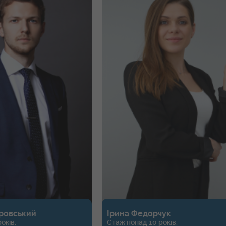
кий
Ірина Федорчук
Стаж понад 10 років.