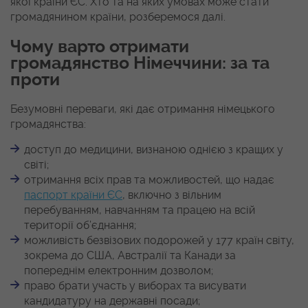
якої країни ЄС. Хто та на яких умовах може стати
громадянином країни, розберемося далі.
Чому варто отримати
громадянство Німеччини: за та
проти
Безумовні переваги, які дає отримання німецького
громадянства:
доступ до медицини, визнаною однією з кращих у
світі;
отримання всіх прав та можливостей, що надає
паспорт країни ЄС
, включно з вільним
перебуванням, навчанням та працею на всій
території об’єднання;
можливість безвізових подорожей у 177 країн світу,
зокрема до США, Австралії та Канади за
попереднім електронним дозволом;
право брати участь у виборах та висувати
кандидатуру на державні посади;