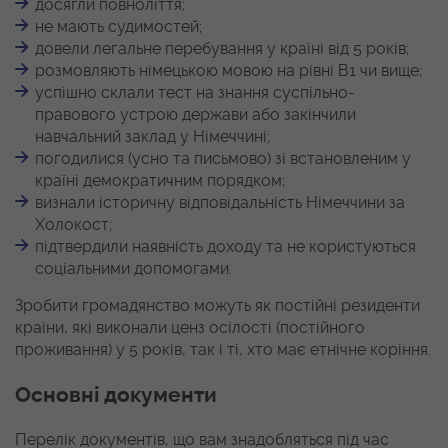
досягли повноліття;
не мають судимостей;
довели легальне перебування у країні від 5 років;
розмовляють німецькою мовою на рівні В1 чи вище;
успішно склали тест на знання суспільно-
правового устрою держави або закінчили
навчальний заклад у Німеччині;
погодилися (усно та письмово) зі встановленим у
країні демократичним порядком;
визнали історичну відповідальність Німеччини за
Холокост;
підтвердили наявність доходу та не користуються
соціальними допомогами.
Зробити громадянство можуть як постійні резиденти
країни, які виконали ценз осілості (постійного
проживання) у 5 років, так і ті, хто має етнічне коріння.
Основні документи
Перелік документів, що вам знадобляться під час