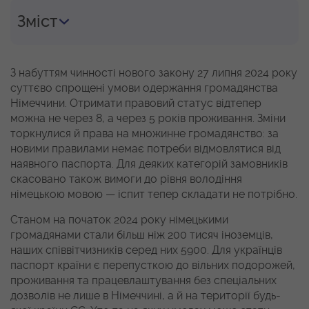
Зміст
З набуттям чинності нового закону 27 липня 2024 року
суттєво спрощені умови одержання громадянства
Німеччини. Отримати правовий статус відтепер
можна не через 8, а через 5 років проживання. Зміни
торкнулися й права на множинне громадянство: за
новими правилами немає потреби відмовлятися від
наявного паспорта. Для деяких категорій замовників
скасовано також вимоги до рівня володіння
німецькою мовою — іспит тепер складати не потрібно.
Станом на початок 2024 року німецькими
громадянами стали більш ніж 200 тисяч іноземців,
наших співвітчизників серед них 5900. Для українців
паспорт країни є перепусткою до вільних подорожей,
проживання та працевлаштування без спеціальних
дозволів не лише в Німеччині, а й на території будь-