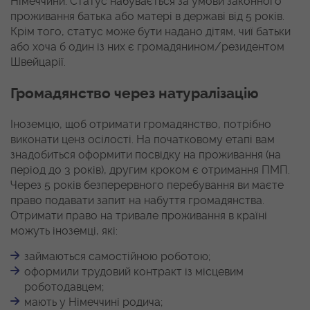
Німеччини. Статус набувається за умови законного
проживання батька або матері в державі від 5 років.
Крім того, статус може бути надано дітям, чиї батьки
або хоча б один із них є громадянином/резидентом
Швейцарії.
Громадянство через натуралізацію
Іноземцю, щоб отримати громадянство, потрібно
виконати ценз осілості. На початковому етапі вам
знадобиться оформити посвідку на проживання (на
період до 3 років), другим кроком є отримання ПМП.
Через 5 років безперервного перебування ви маєте
право подавати запит на набуття громадянства.
Отримати право на тривале проживання в країні
можуть іноземці, які:
займаються самостійною роботою;
оформили трудовий контракт із місцевим
роботодавцем;
мають у Німеччині родича;