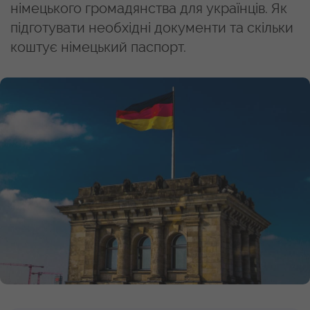
німецького громадянства для українців. Як
підготувати необхідні документи та скільки
коштує німецький паспорт.