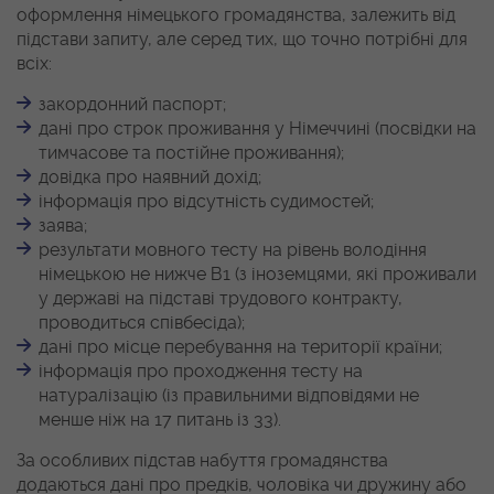
оформлення німецького громадянства, залежить від
підстави запиту, але серед тих, що точно потрібні для
всіх:
закордонний паспорт;
дані про строк проживання у Німеччині (посвідки на
тимчасове та постійне проживання);
довідка про наявний дохід;
інформація про відсутність судимостей;
заява;
результати мовного тесту на рівень володіння
німецькою не нижче В1 (з іноземцями, які проживали
у державі на підставі трудового контракту,
проводиться співбесіда);
дані про місце перебування на території країни;
інформація про проходження тесту на
натуралізацію (із правильними відповідями не
менше ніж на 17 питань із 33).
За особливих підстав набуття громадянства
додаються дані про предків, чоловіка чи дружину або