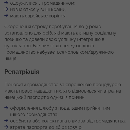
одружилися з громадянином;
навчаються у виші країни;
мають єврейське коріння.
Скорочення строку перебування до 3 років
встановлено для осіб, які мають активну соціальну
позицію та довели свою успішну інтеграцію в
суспільство. Без вимог до цензу осілості
громадянство набувається чоловіком/дружиною
німця.
Репатріація
Поновити громадянство за спрощеною процедурою
мають право нащадки тих, хто відмовився чи втратив
німецький паспорт з однієї із причин:
оформлення шлюбу з подальшим прийняттям
іншого громадянства;
особиста або колективна відмова від громадянства;
втрата паспорта до 26.02.1955 р.;