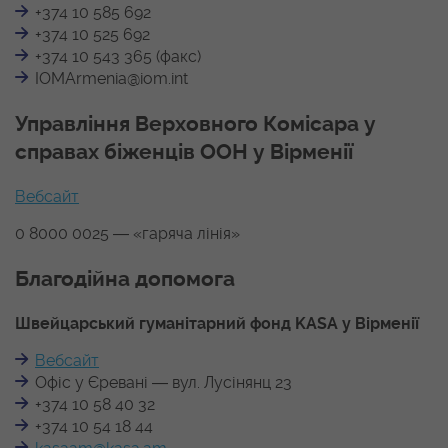
+374 10 585 692
+374 10 525 692
+374 10 543 365 (факс)
IOMArmenia@iom.int
Управління Верховного Комісара у
справах біженців ООН у Вірменії
Вебсайт
0 8000 0025 ― «гаряча лінія»
Благодійна допомога
Швейцарський гуманітарний фонд KASA у Вірменії
Вебсайт
Офіс у Єревані ― вул. Лусінянц 23
+374 10 58 40 32
+374 10 54 18 44