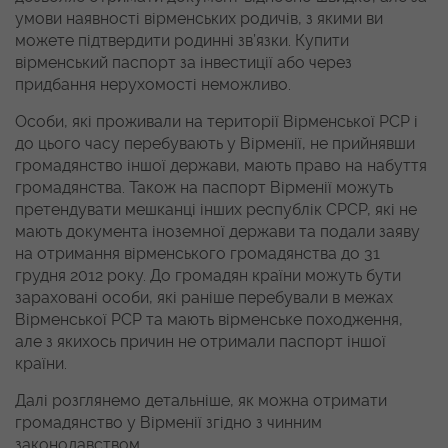
умови наявності вірменських родичів, з якими ви
можете підтвердити родинні зв’язки. Купити
вірменський паспорт за інвестиції або через
придбання нерухомості неможливо.
Особи, які проживали на території Вірменської РСР і
до цього часу перебувають у Вірменії, не прийнявши
громадянство іншої держави, мають право на набуття
громадянства. Також на паспорт Вірменії можуть
претендувати мешканці інших республік СРСР, які не
мають документа іноземної держави та подали заяву
на отримання вірменського громадянства до 31
грудня 2012 року. До громадян країни можуть бути
зараховані особи, які раніше перебували в межах
Вірменської РСР та мають вірменське походження,
але з якихось причин не отримали паспорт іншої
країни.
Далі розглянемо детальніше, як можна отримати
громадянство у Вірменії згідно з чинним
законодавством.