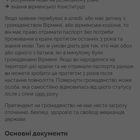
знання вірменської Конституції.
Якщо заявник перебуває в шлюбі, або має дитину з
громадянством Вірменії, або вірменське коріння, то
він має право отримати паспорт без потреби
проживання в країні протягом останніх 3 років та
знання мови. Такі ж умови діють для тих, хто має обох
або одного з батьків, які в минулому були
громадянами Вірменії. Якщо ви народилися на
території цієї країни та не отримали паспорта раніше,
ви можете зробити це протягом 3 років після
настання повноліття. Повернути громадянство може
особа, яка самостійно відмовилась від цього статусу
після 1 січня 1995 року.
Претендент на громадянство не має нести загрозу
оточенню, безпеці, здоров’ю та свободі мешканців
держави.
Основні документи