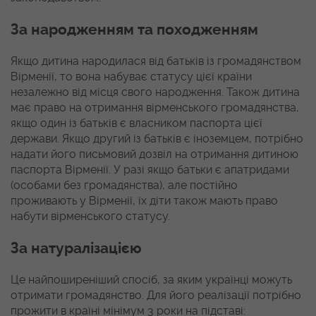
За народженням та походженням
Якщо дитина народилася від батьків із громадянством
Вірменії, то вона набуває статусу цієї країни
незалежно від місця свого народження. Також дитина
має право на отримання вірменського громадянства,
якщо один із батьків є власником паспорта цієї
держави. Якщо другий із батьків є іноземцем, потрібно
надати його письмовий дозвіл на отримання дитиною
паспорта Вірменії. У разі якщо батьки є апатридами
(особами без громадянства), але постійно
проживають у Вірменії, їх діти також мають право
набути вірменського статусу.
За натуралізацією
Це найпоширеніший спосіб, за яким українці можуть
отримати громадянство. Для його реалізації потрібно
прожити в країні мінімум 3 роки на підставі: