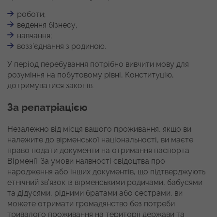
роботи;
ведення бізнесу;
навчання;
возз’єднання з родиною.
У період перебування потрібно вивчити мову для
розуміння на побутовому рівні, Конституцію,
дотримуватися законів.
За репатріацією
Незалежно від місця вашого проживання, якщо ви
належите до вірменської національності, ви маєте
право подати документи на отримання паспорта
Вірменії. За умови наявності свідоцтва про
народження або інших документів, що підтверджують
етнічний зв’язок із вірменськими родичами, бабусями
та дідусями, рідними братами або сестрами, ви
можете отримати громадянство без потреби
тривалого проживання на території держави та