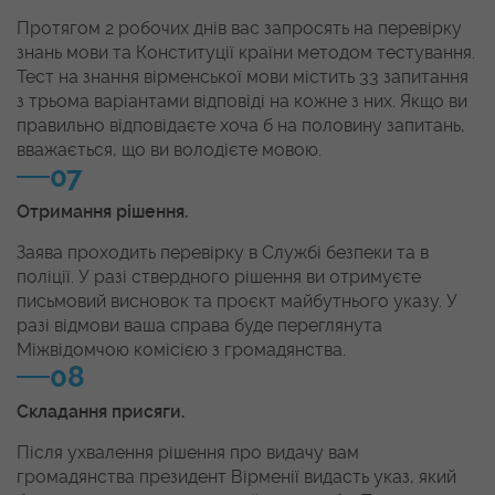
Протягом 2 робочих днів вас запросять на перевірку
знань мови та Конституції країни методом тестування.
Тест на знання вірменської мови містить 33 запитання
з трьома варіантами відповіді на кожне з них. Якщо ви
правильно відповідаєте хоча б на половину запитань,
вважається, що ви володієте мовою.
07
Отримання рішення.
Заява проходить перевірку в Службі безпеки та в
поліції. У разі ствердного рішення ви отримуєте
письмовий висновок та проєкт майбутнього указу. У
разі відмови ваша справа буде переглянута
Міжвідомчою комісією з громадянства.
08
Складання присяги.
Після ухвалення рішення про видачу вам
громадянства президент Вірменії видасть указ, який