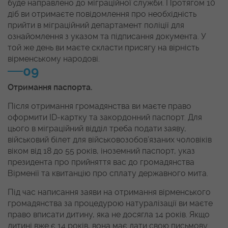
буде направлено до міграційної служби. Протягом 10
діб ви отримаєте повідомлення про необхідність
прийти в міграційний департамент поліції для
ознайомлення з указом та підписання документа. У
той же день ви маєте скласти присягу на вірність
вірменському народові.
09
Отримання паспорта.
Після отримання громадянства ви маєте право
оформити ID-картку та закордонний паспорт. Для
цього в міграційний відділ треба подати заяву,
військовий білет для військовозобов’язаних чоловіків
віком від 18 до 55 років, іноземний паспорт, указ
президента про прийняття вас до громадянства
Вірменії та квитанцію про сплату державного мита.
Під час написання заяви на отримання вірменського
громадянства за процедурою натуралізації ви маєте
право вписати дитину, яка не досягла 14 років. Якщо
дитині вже є 14 років, вона має дати свою письмову