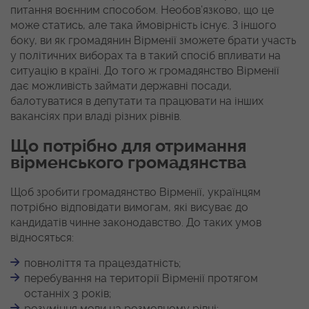
питання воєнним способом. Необов’язково, що це
може статись, але така ймовірність існує. З іншого
боку, ви як громадянин Вірменії зможете брати участь
у політичних виборах та в такий спосіб впливати на
ситуацію в країні. До того ж громадянство Вірменії
дає можливість займати державні посади,
балотуватися в депутати та працювати на інших
вакансіях при владі різних рівнів.
Що потрібно для отримання
вірменського громадянства
Щоб зробити громадянство Вірменії, українцям
потрібно відповідати вимогам, які висуває до
кандидатів чинне законодавство. До таких умов
відносяться:
повноліття та працездатність;
перебування на території Вірменії протягом
останніх 3 років;
розуміння мови на розмовному рівні;