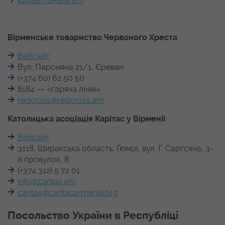
kasaam@kasa.am
Вірменське товариство Червоного Хреста
Вебсайт
Вул. Пароняна 21/1, Єреван
(+374 60) 62 50 50
8184 ― «гаряча лінія»
redcross@redcross.am
Католицька асоціація Карітас у Вірменії
Вебсайт
3118, Ширакська область, Гюмрі, вул. Г. Саргсяна, 3-
й провулок, 8
(+374 312) 5 72 01
info@caritas.am
caritas@caritasarmenia.org
Посольство України в Республіці