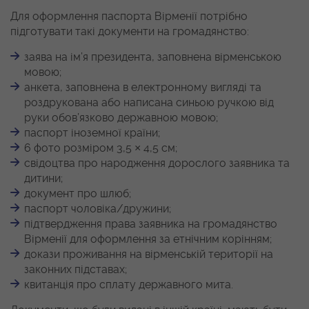
Для оформлення паспорта Вірменії потрібно
підготувати такі документи на громадянство:
заява на ім’я президента, заповнена вірменською
мовою;
анкета, заповнена в електронному вигляді та
роздрукована або написана синьою ручкою від
руки обов’язково державною мовою;
паспорт іноземної країни;
6 фото розміром 3,5 × 4,5 см;
свідоцтва про народження дорослого заявника та
дитини;
документ про шлюб;
паспорт чоловіка/дружини;
підтвердження права заявника на громадянство
Вірменії для оформлення за етнічним корінням;
докази проживання на вірменській території на
законних підставах;
квитанція про сплату державного мита.