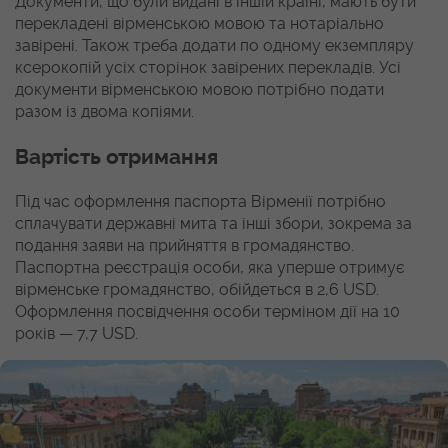
Документи, що були видані в іншій країні, мають бути
перекладені вірменською мовою та нотаріально
завірені. Також треба додати по одному екземпляру
ксерокопій усіх сторінок завірених перекладів. Усі
документи вірменською мовою потрібно подати
разом із двома копіями.
Вартість отримання
Під час оформлення паспорта Вірменії потрібно
сплачувати державні мита та інші збори, зокрема за
подання заяви на прийняття в громадянство.
Паспортна реєстрація особи, яка уперше отримує
вірменське громадянство, обійдеться в 2,6 USD.
Оформлення посвідчення особи терміном дії на 10
років — 7,7 USD.