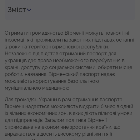
Зміст
Отримати громадянство Вірменії можуть повнолітні
іноземці, які проживали на законних підставах останні
3 роки на території вірменської республіки.
Незалежно від підстав отриманий паспорт для
українців дає право необмеженого перебування в
країні, доступу до соціальної системи, обирати місце
роботи, навчання. Вірменський паспорт надає
можливість користування безоплатною
муніципальною медициною.
Для громадян України в разі отримання паспорта
Вірменії надається можливість відкрити бізнес в одній
із вільних економічних зон, в яких діють пільгові умови
для підприємців. Загалом політика Вірменії
спрямована на економічне зростання країни, що
виражається в досить високому рівні життя її