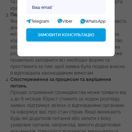
та підтверджують підставу оформлення паспорта
Ваш email
*
країни.
Подання заявки.
Якщо ви перебуваєте у Вірменії, спеціаліст подасть
Telegram
Viber
WhatsApp
документи в місцеве відділення поліції або
міграційну службу. У разі вашого проживання за
кордоном заяву можна подати через консульство
або посольство Вірменії, але це збільшує строки
розгляду приблизно на 4 місяці. Юрист допоможе
правильно заповнити всі необхідні форми та
простежить за тим, щоб заявка була подана вчасно
й відповідала законодавчим вимогам.
Спостереження за процесом та вирішення
питань.
Процес отримання громадянства може тривати від
4 до 6 місяців. Юрист стежить за ходом розгляду
заявки, підтримує зв’язок із відповідними органами
та інформує вас про стан справ. Якщо виникають
будь-які додаткові питання або запити з боку
урядових органів, наприклад, вимоги додаткових
документів, спеціаліст допомагає вирішувати ці