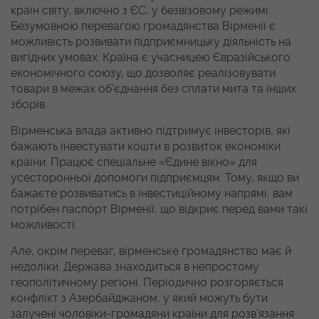
країн світу, включно з ЄС, у безвізовому режимі.
Безумовною перевагою громадянства Вірменії є
можливість розвивати підприємницьку діяльність на
вигідних умовах. Країна є учасницею Євразійського
економічного союзу, що дозволяє реалізовувати
товари в межах об’єднання без сплати мита та інших
зборів.
Вірменська влада активно підтримує інвесторів, які
бажають інвестувати кошти в розвиток економіки
країни. Працює спеціальне «Єдине вікно» для
усесторонньої допомоги підприємцям. Тому, якщо ви
бажаєте розвиватись в інвестиційному напрямі, вам
потрібен паспорт Вірменії, що відкриє перед вами такі
можливості.
Але, окрім переваг, вірменське громадянство має й
недоліки. Держава знаходиться в непростому
геополітичному регіоні. Періодично розгоряється
конфлікт з Азербайджаном, у який можуть бути
залучені чоловіки-громадяни країни для розв’язання