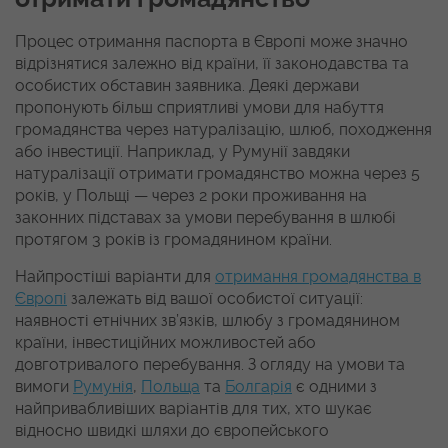
Процес отримання паспорта в Європі може значно
відрізнятися залежно від країни, її законодавства та
особистих обставин заявника. Деякі держави
пропонують більш сприятливі умови для набуття
громадянства через натуралізацію, шлюб, походження
або інвестиції. Наприклад, у Румунії завдяки
натуралізації отримати громадянство можна через 5
років, у Польщі — через 2 роки проживання на
законних підставах за умови перебування в шлюбі
протягом 3 років із громадянином країни.
Найпростіші варіанти для
отримання громадянства в
Європі
залежать від вашої особистої ситуації:
наявності етнічних зв’язків, шлюбу з громадянином
країни, інвестиційних можливостей або
довготривалого перебування. З огляду на умови та
вимоги
Румунія
,
Польща
та
Болгарія
є одними з
найпривабливіших варіантів для тих, хто шукає
відносно швидкі шляхи до європейського