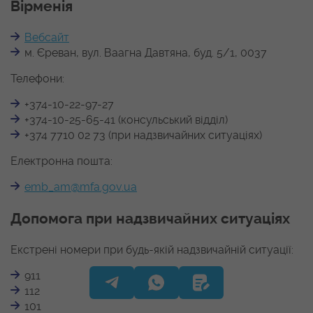
Вірменія
Вебсайт
м. Єреван, вул. Ваагна Давтяна, буд. 5/1, 0037
Телефони:
+374-10-22-97-27
+374-10-25-65-41 (консульський відділ)
+374 7710 02 73 (при надзвичайних ситуаціях)
Електронна пошта:
emb_am@mfa.gov.ua
Допомога при надзвичайних ситуаціях
Екстрені номери при будь-якій надзвичайній ситуації:
911
112
101