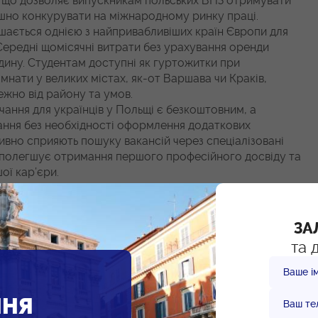
, що дозволяє випускникам польських ВНЗ отримувати
спішно конкурувати на міжнародному ринку праці.
ається однією з найпривабливіших країн Європи для
Середні щомісячні витрати без урахування оренди
дину. Студентам доступні як гуртожитки при
імнати у великих містах, як-от Варшава чи Краків,
ежно від району та умов.
ання для українців у Польщі є безкоштовним, а
ання без необхідності оформлення додаткових
тивно сприяють пошуку вакансій через спеціалізовані
о полегшує отримання першого професійного досвіду та
ої кар’єри.
чення навчання.
Після завершення навчання у ВНЗ
ошуку роботи, яка надає право перебувати в країні
кових формальностей. Польща має стабільно низький
ЗА
й попит на кваліфікованих спеціалістів у сферах IT,
та 
м того, дипломи польських університетів визнаються в
лаштування як у Польщі, так і в інших країнах ЄС.
Ваше ім
 високі індекси безпеки та якості життя. Держава
нфраструктурою та якісною медициною. Великі міста,
ННЯ
Ваш те
рактеризуються високим рівнем громадського порядку та