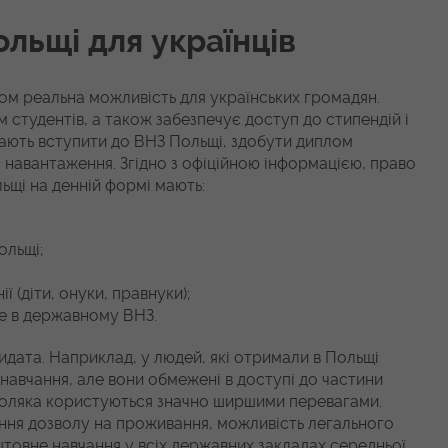
ольщі для українців
ком реальна можливість для українських громадян.
студентів, а також забезпечує доступ до стипендій і
ажають вступити до ВНЗ Польщі, здобути диплом
 навантаження. Згідно з офіційною інформацією, право
ьщі на денній формі мають:
ольщі;
ї (діти, онуки, правнуки);
це в державному ВНЗ.
идата. Наприклад, у людей, які отримали в Польщі
навчання, але вони обмежені в доступі до частини
 поляка користуються значно ширшими перевагами.
ння дозволу на проживання, можливість легального
товне навчання у всіх державних закладах середньої