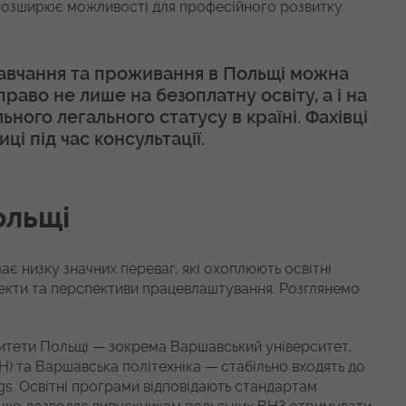
 розширює можливості для професійного розвитку.
авчання та проживання в Польщі можна
право не лише на безоплатну освіту, а і на
ного легального статусу в країні. Фахівці
ці під час консультації.
ольщі
ає низку значних переваг, які охоплюють освітні
спекти та перспективи працевлаштування. Розглянемо
итети Польщі — зокрема Варшавський університет,
H) та Варшавська політехніка — стабільно входять до
ngs. Освітні програми відповідають стандартам