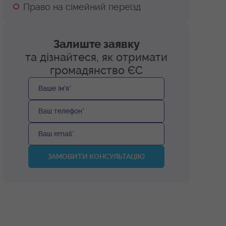
Право на сімейний переїзд
Залиште заявку
та дізнайтеся, як отримати
громадянство ЄС
Ваше ім'я
*
Ваш телефон
*
Ваш email
*