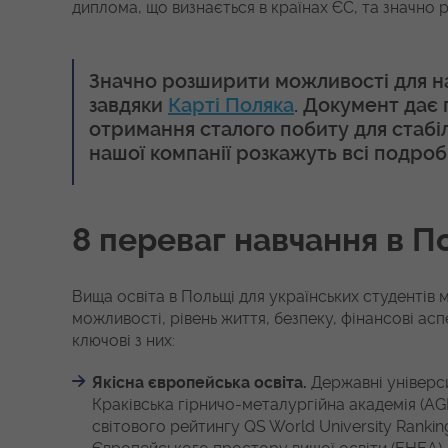
диплома, що визнається в країнах ЄС, та значно
Значно розширити можливості для н
завдяки
Карті Поляка
. Документ дає 
отримання сталого побиту для стабіль
нашої компанії розкажуть всі подроби
8 переваг навчання в П
Вища освіта в Польщі для українських студентів м
можливості, рівень життя, безпеку, фінансові а
ключові з них:
Якісна європейська освіта.
Державні універс
Краківська гірничо-металургійна академія (AG
світового рейтингу QS World University Ranki