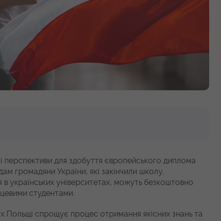
кі перспективи для здобуття європейського диплома
ам громадяни України, які закінчили школу,
 в українських університетах, можуть безкоштовно
ісцевими студентами.
х Польщі спрощує процес отримання якісних знань та