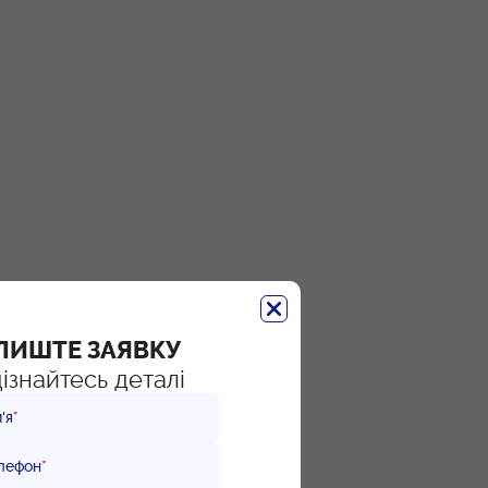
ЛИШТЕ ЗАЯВКУ
дізнайтесь деталі
'я
*
лефон
*