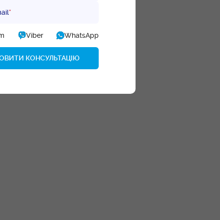
ail
*
am
Viber
WhatsApp