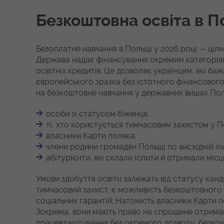
Безкоштовна освіта в П
Безоплатне навчання в Польщі у 2026 році — ціл
Держава надає фінансування окремим категоріям 
освітніх кредитів. Це дозволяє українцям, які б
європейського зразка без істотного фінансового
на безкоштовне навчання у державних вишах Пол
особи зі статусом біженця;
ті, хто користується тимчасовим захистом у П
власники Карти поляка;
члени родини громадян Польщі по висхідній ліні
абітурієнти, які склали іспити й отримали міс
Умови здобуття освіти залежать від статусу канд
тимчасовий захист, є можливість безкоштовного 
соціальних гарантій. Натомість власники Карти
Зокрема, вони мають право на спрощене отрима
працевлаштування без окремого дозволу, безкош