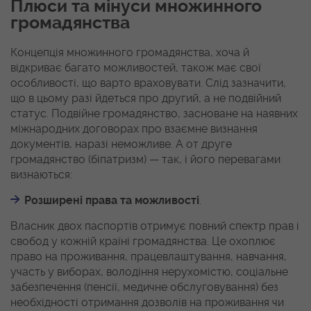
Плюси та мінуси множинного
громадянства
Концепція множинного громадянства, хоча й
відкриває багато можливостей, також має свої
особливості, що варто враховувати. Слід зазначити,
що в цьому разі йдеться про другий, а не подвійний
статус. Подвійне громадянство, засноване на наявних
міжнародних договорах про взаємне визнання
документів, наразі неможливе. А от друге
громадянство (біпатризм) — так, і його перевагами
визнаються:
Розширені права та можливості
.
Власник двох паспортів отримує повний спектр прав і
свобод у кожній країні громадянства. Це охоплює
право на проживання, працевлаштування, навчання,
участь у виборах, володіння нерухомістю, соціальне
забезпечення (пенсії, медичне обслуговування) без
необхідності отримання дозволів на проживання чи