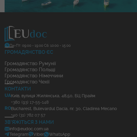
Пн-Пт: 09:00 - 19:00
Сб: 10:00 - 15:00
ГРОМАДЯНСТВО ЄС
Громадянство Румунії
Громадянство Польщі
Громадянство Німеччини
Громадянство Чехії
КОНТАКТИ
UA
Київ, вулиця Жилянська, 48,50, БЦ Прайм
+380 (93) 17-55-148
RO
Bucharest, Bulevardul Dacia, nr. 30, Cladirea Mecano
+40 (31) 782 07 57
ЗВ'ЯЖІТЬСЯ З НАМИ
info@eudoc.com.ua
Telegram
Viber
WhatsApp