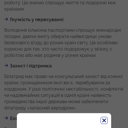
роботу. Це значно спрощує життя та подорожі між
країнами.
Гнучкість у пересуванні
.
Володіння кількома паспортами спрощує міжнародні
поїздки, даючи змогу обирати найвигідніші умови
безвізового в’їзду до різних країн світу. Це особливо
корисно для тих, хто часто подорожує у зв’язку з
роботою або має родичів у різних країнах.
Захист і підтримка
.
Біпатрид має право на консульський захист від кожної
країни, громадянином якої він є, перебуваючи за
кордоном. У разі політичної нестабільності, конфліктів
чи надзвичайних ситуацій в одній країні наявність
громадянства іншої держави може забезпечити
біпатриду «запасний аеродром».
Економічні та бізнесові переваги
.