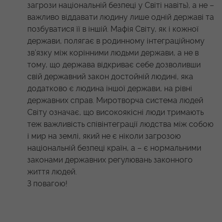
загрози національній безпеці у Світі навіть), а не –
важливо віддавати людину лише одній державі та
позбуватися її в іншій. Мафія Світу, як і кожної
держави, полягає в родинному інтеграційному
зв’язку між корінними людьми держави, а не в
тому, що держава відкриває себе дозволивши
свій державний закон достойній людині, яка
додатково є людина іншої держави, на рівні
державних справ. Миротворча система людей
Світу означає, що високоякісні люди тримають
теж важливість співінтеграції людства між собою
і мир на землі, який не є ніколи загрозою
національній безпеці країн, а – є нормальними
законами державних регулювань законного
життя людей.
З повагою!