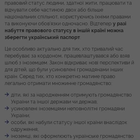
правовий статус людини, здатної жити, працювати та
відчувати себе частиною двох або більше
національних спільнот, користуючись їхніми правами
та виконуючи обов’язки одночасно. Відтепер
у разі
набуття правового статусу в іншій країні можна
зберегти український паспорт
.
Це особливо актуально для тих, хто тривалий час
перебуває за кордоном, працевлаштувався або взяв
шлюб з іноземцем. Закон відкриває нові перспективи й
для дітей, що були усиновлені громадянами інших
країн. Серед тих, хто конкретно матиме право
легально отримати множинне громадянство:
діти, які за народженням отримують громадянство
України та іншої держави чи держав;
усиновлені іноземцями неповнолітні громадяни
України;
особи, які набули статусу іншої країни внаслідок
одруження;
іноземці, які оформлюють українське громадянство