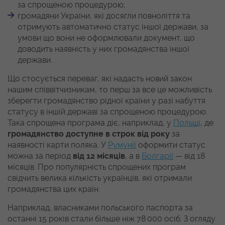
за спрощеною процедурою;
громадяни України, які досягли повноліття та
отримують автоматично статус іншої держави, за
умови що вони не оформлювали документ, що
доводить наявність у них громадянства іншої
держави.
Що стосується переваг, які надасть новий закон
нашим співвітчизникам, то перш за все це можливість
зберегти громадянство рідної країни у разі набуття
статусу в іншій державі за спрощеною процедурою.
Така спрощена програма діє, наприклад, у
Польщі
, де
громадянство доступне в строк від року
за
наявності карти поляка. У
Румунії
оформити статус
можна за період
від 12 місяців
, а в
Болгарії
— від 18
місяців. Про популярність спрощених програм
свідчить велика кількість українців, які отримали
громадянства цих країн.
Наприклад, власниками польського паспорта за
останні 15 років стали більше ніж 78 000 осіб. З огляду