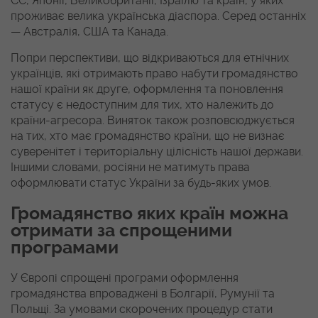
ЄС, Японії, Великобританії, Ізраїлю та країн, у яких
проживає велика українська діаспора. Серед останніх
— Австралія, США та Канада.
Попри перспективи, що відкриваються для етнічних
українців, які отримають право набути громадянство
нашої країни як друге, оформлення та поновлення
статусу є недоступним для тих, хто належить до
країни-агресора. Виняток також розповсюджується
на тих, хто має громадянство країни, що не визнає
суверенітет і територіальну цілісність нашої держави.
Іншими словами, росіяни не матимуть права
оформлювати статус України за будь-яких умов.
Громадянство яких країн можна
отримати за спрощеними
програмами
У Європі спрощені програми оформлення
громадянства впроваджені в Болгарії, Румунії та
Польщі. За умовами скорочених процедур стати