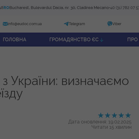
48
RO
Bucharest, Bulevardul Dacia, nr. 30, Cladirea Mecano
+40 (31) 782 07 5
info@eudoc.com.ua
Telegram
Viber
ГОЛОВНА
ГРОМАДЯНСТВО ЄС
ПРО
 з України: визначаємо
їзду
Дата оновлення: 19.02.2025
Читати 15 хвилин