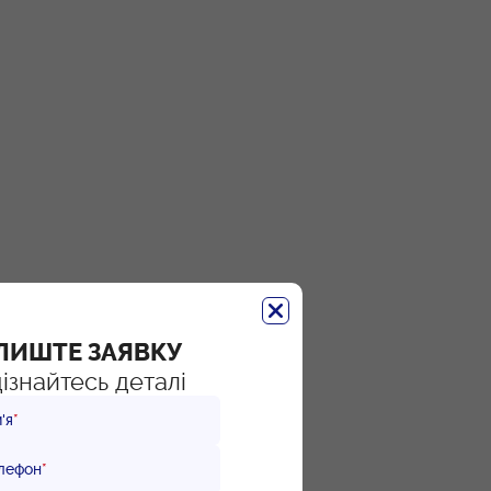
ЛИШТЕ ЗАЯВКУ
дізнайтесь деталі
'я
*
лефон
*