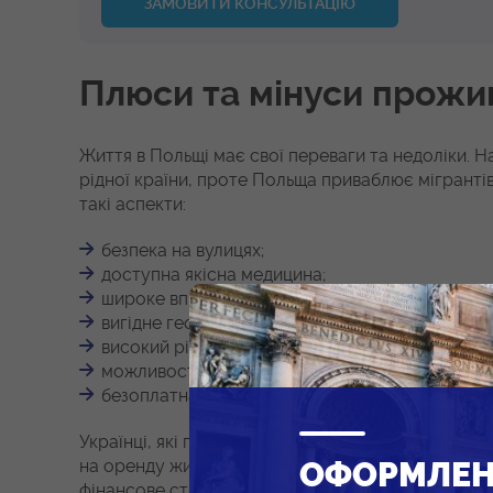
ЗАМОВИТИ КОНСУЛЬТАЦІЮ
Плюси та мінуси прожи
Життя в Польщі має свої переваги та недоліки. Н
рідної країни, проте Польща приваблює мігранті
такі аспекти:
безпека на вулицях;
доступна якісна медицина;
широке впровадження електронних платежів, як
вигідне географічне розташування в Європі;
високий рівень цифровізації офіційних докуме
можливості для розвитку власного бізнесу;
безоплатна освіта в державних університетах
Українці, які переїхали в Польщу, визнають, що 
ОФОРМЛЕ
на оренду житла досить високі. Це створює додат
фінансове становище на новому місці.