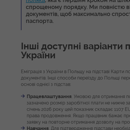
поляка
, яка є першим кроком на шл
спрощеному порядку. Ми повністю в
документів, щоб максимально спрос
паспорта.
Інші доступні варіанти 
України
Еміграція з України в Польщу на підставі Карти
документів. Інші способи переїзду до Польщі п
основі однієї з підстав:
Працевлаштування
. Умовою для отримання п
зазначено розмір заробітної плати не нижче за
січень 2026 року цей показник складає 1107 E
права продовження. Якщо працівник бажає пр
заявку на повторне отримання дозволу на про
Навчання
. Для підтвердження підстави необхі