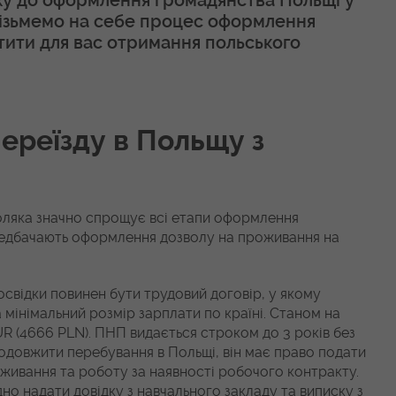
яху до оформлення громадянства Польщі у
ізьмемо на себе процес оформлення
тити для вас отримання польського
переїзду в Польщу з
 поляка значно спрощує всі етапи оформлення
ередбачають оформлення дозволу на проживання на
освідки повинен бути трудовий договір, у якому
 мінімальний розмір зарплати по країні. Станом на
UR (4666 PLN). ПНП видається строком до 3 років без
одовжити перебування в Польщі, він має право подати
живання та роботу за наявності робочого контракту.
дно надати довідку з навчального закладу та виписку з