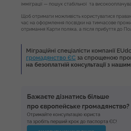
імміграції — пошук стабільної та високооплачув
Щоб отримати можливість користуватися правам
час на оформлення посвідки на тимчасове прожив
отримання Карти поляка, а після прибуття до П
Міграційні спеціалісти компанії EU
громадянство ЄС
за спрощеною прогр
на безоплатній консультації з наши
Бажаєте дізнатись більше
про європейське громадянство?
Отримайте консультацію юриста
та зробіть перший крок до паспорта ЄС!