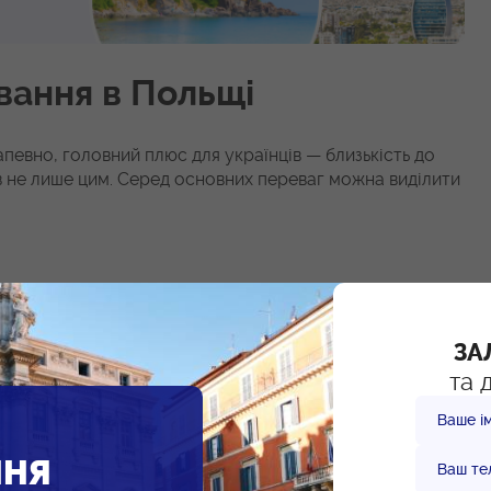
вання в Польщі
апевно, головний плюс для українців — близькість до
в не лише цим. Серед основних переваг можна виділити
і працюють майже скрізь по країні;
нтів для зручного користування;
ЗА
та 
 польською мовою.
Ваше ім
ринок нерухомості перенасичений орендаторами, а ціни
ННЯ
кові труднощі для тих, хто прагне стабілізувати своє
Ваш те