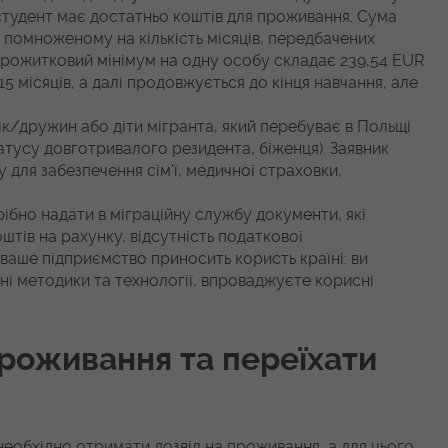
 студент має достатньо коштів для проживання. Сума
помноженому на кількість місяців, передбачених
прожитковий мінімум на одну особу складає 239,54 EUR
15 місяців, а далі продовжується до кінця навчання, але
к/дружин або діти мігранта, який перебуває в Польщі
татусу довготривалого резидента, біженця). Заявник
 для забезпечення сім’ї, медичної страховки,
ібно надати в міграційну службу документи, які
оштів на рахунку, відсутність податкової
 ваше підприємство приносить користь країні: ви
ні методики та технології, впроваджуєте корисні
проживання та переїхати
необхідно отримати дозвіл на проживання, а для цього