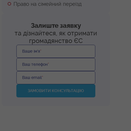
Право на сімейний переїзд
Залиште заявку
та дізнайтеся, як отримати
громадянство ЄС
Ваше ім'я
*
Ваш телефон
*
Ваш email
*