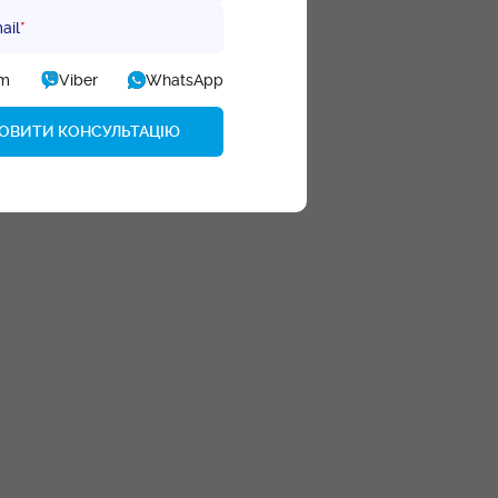
ail
*
am
Viber
WhatsApp