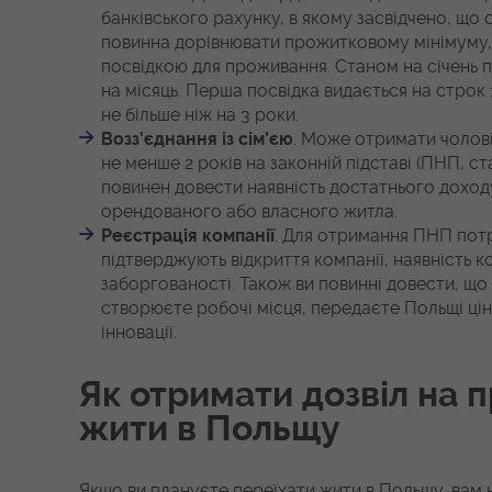
банківського рахунку, в якому засвідчено, що
повинна дорівнювати прожитковому мінімуму, 
посвідкою для проживання. Станом на січень 
на місяць. Перша посвідка видається на строк 
не більше ніж на 3 роки.
Возз’єднання із сім’єю
. Може отримати чолові
не менше 2 років на законній підставі (ПНП, с
повинен довести наявність достатнього доходу
орендованого або власного житла.
Реєстрація компанії
. Для отримання ПНП потр
підтверджують відкриття компанії, наявність к
заборгованості. Також ви повинні довести, що
створюєте робочі місця, передаєте Польщі цін
інновації.
Як отримати дозвіл на 
жити в Польщу
Якщо ви плануєте переїхати жити в Польщу, вам 