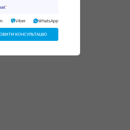
ail
*
am
Viber
WhatsApp