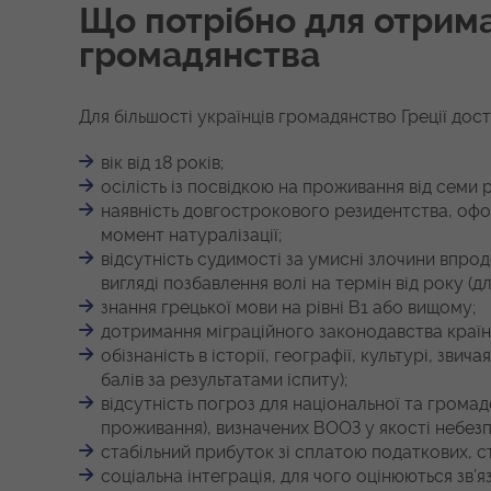
Що потрібно для отрим
громадянства
Для більшості українців громадянство Греції дост
вік від 18 років;
осілість із посвідкою на проживання від семи р
наявність довгострокового резидентства, офо
момент натуралізації;
відсутність судимості за умисні злочини впро
вигляді позбавлення волі на термін від року (д
знання грецької мови на рівні В1 або вищому;
дотримання міграційного законодавства країни
обізнаність в історії, географії, культурі, звич
балів за результатами іспиту);
відсутність погроз для національної та громад
проживання), визначених ВООЗ у якості небезп
стабільний прибуток зі сплатою податкових, с
соціальна інтеграція, для чого оцінюються зв’я