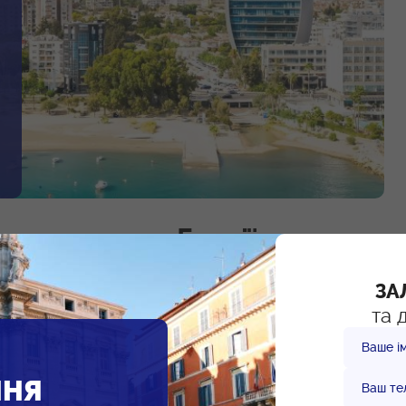
мадянство Греції: за та
ЗА
та 
Ваше ім
тком Китаю, деяких держав Центральної Азії та Африки;
еції, включно з виборчими та політичними;
ННЯ
Ваш те
якому регіоні ЄС без зайвих формальностей і дозволу