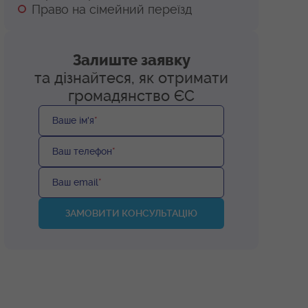
Право на сімейний переїзд
Залиште заявку
та дізнайтеся, як отримати
громадянство ЄС
Ваше ім'я
*
Ваш телефон
*
Ваш email
*