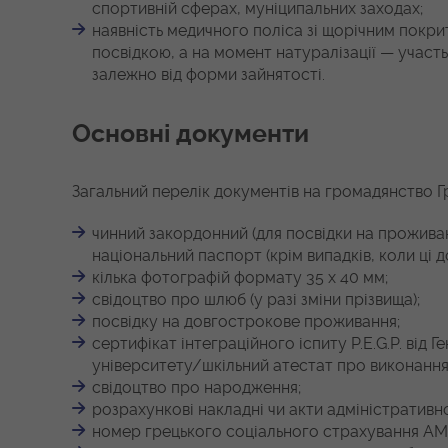
спортивній сферах, муніципальних заходах;
наявність медичного поліса зі щорічним покри
посвідкою, а на момент натуралізації — участ
залежно від форми зайнятості.
Основні документи
Загальний перелік документів на громадянство Гр
чинний закордонний (для посвідки на проживан
національний паспорт (крім випадків, коли ці д
кілька фотографій формату 35 х 40 мм;
свідоцтво про шлюб (у разі зміни прізвища);
посвідку на довгострокове проживання;
сертифікат інтеграційного іспиту P.E.G.P. від
університету/шкільний атестат про виконання 
свідоцтво про народження;
розрахункові накладні чи акти адміністративн
номер грецького соціального страхування АМ