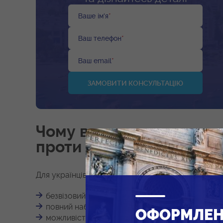
Ваше ім'я
*
Ваш телефон
*
Ваш email
*
Чому варто отримати гро
проти
Для українців громадянство Греції дає переваги:
безвізовий доступ до всіх країн світу, за виня
повний набір прав громадянина на території Гр
ОФОРМЛЕ
можливість необмеженого проживання у будь-