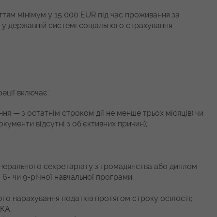
ттям мінімум у 15 000 EUR під час проживання за
ь у державній системі соціального страхування
еції включає:
ня — з остатнім строком дії не менше трьох місяців) чи
окументи відсутні з об’єктивних причин);
 Генерального секретаріату з громадянства або диплом
6- чи 9-річної навчальної програми;
ого нарахування податків протягом строку осілості;
КА;