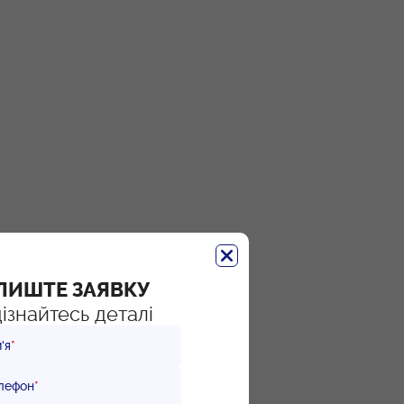
ЛИШТЕ ЗАЯВКУ
дізнайтесь деталі
'я
*
лефон
*