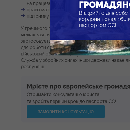
ГРОМАДЯН
на працевлаштування;
право мати множинне громадянство зі збере
Відкрийте для себе т
підтримку та захист із боку грецького консульст
кордони понад 160 кр
паспортом ЄС!
У грецького громадянства є певні мінуси, щопра
межах зазначеної країни. Зокрема, певний недо
застосовується для прибутку вище середнього. 
для роботи самозайнятих осіб і малого бізнесу.
військовий обов’язок для усіх чоловіків, що зберіг
Служба у збройних силах іншої держави надає ли
республіці.
Мрієте про європейське громад
Отримайте консультацію юриста
та зробіть перший крок до паспорта ЄС!
ЗАМОВИТИ КОНСУЛЬТАЦІЮ