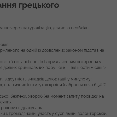
ання грецького
упне через натуралізацію, для чого необхідні:
оків;
рмленого на одній із дозволених законом підстав на
довж 10 останніх років із призначенням покарання у
ля деяких кримінальних порушень — від шести місяців);
, відсутність випадків депортації у минулому;
аях, політичних інститутах країни (набрання хоча б 50 %
ської безпеки, хвороб (на момент запиту посвідки на
ечних;
трахових відрахувань;
зки з громадянами, участь у суспільній, волонтерській,