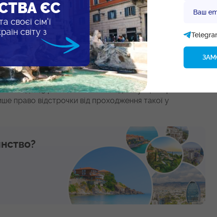
СТВА ЄС
Ваш em
женням попереднього та/або отриманням наступного;
а своєї сім'ї
ва у будь-якій країні світу.
аїн світу з
Telegr
вда, вони відчуваються лише за умови проживання у
лік представляє прогресивна шкала оподаткування, що
В країні складна бюрократія, що створює перешкоди
 Недоліком отримання грецького громадянства також є
ається до 45 років, незалежно від ситуації в країні.
ше право відстрочки від проходження такої у
янство?